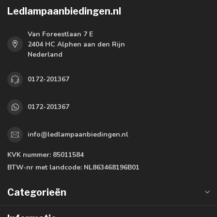
Ledlampaanbiedingen.nl
Van Foreestlaan 7 E
2404 HC Alphen aan den Rijn
Nederland
0172-201367
0172-201367
info@ledlampaanbiedingen.nl
KVK nummer:
85011584
BTW-nr met landcode:
NL863468196B01
Categorieën