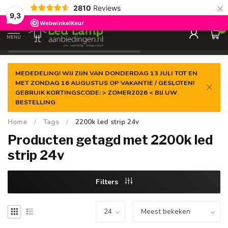
×
2810
Reviews
Gegarandeerde de
laagste prijs
9,3
0
MENU
€
Incl. 21% btw
MEDEDELING! WIJ ZIJN VAN DONDERDAG 13 JULI TOT EN
MET ZONDAG 16 AUGUSTUS OP VAKANTIE / GESLOTEN!
GEBRUIK KORTINGSCODE: > ZOMER2026 < BIJ UW
BESTELLING
Home
/
Tags
/
2200k led strip 24v
Producten getagd met 2200k led
strip 24v
Filters