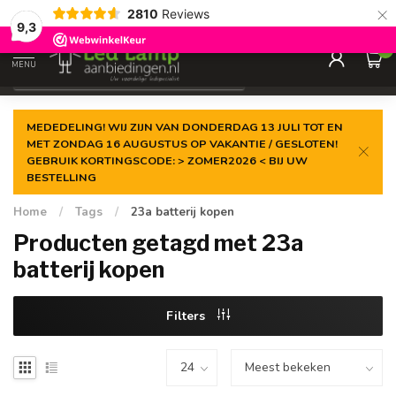
×
2810
Reviews
Gegarandeerde de
laagste prijs
9,3
0
MENU
€
Incl. 21% btw
MEDEDELING! WIJ ZIJN VAN DONDERDAG 13 JULI TOT EN
MET ZONDAG 16 AUGUSTUS OP VAKANTIE / GESLOTEN!
GEBRUIK KORTINGSCODE: > ZOMER2026 < BIJ UW
BESTELLING
Home
/
Tags
/
23a batterij kopen
Producten getagd met 23a
batterij kopen
Filters