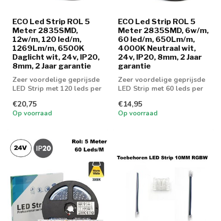
ECO Led Strip ROL 5
ECO Led Strip ROL 5
Meter 2835SMD,
Meter 2835SMD, 6w/m,
12w/m, 120 led/m,
60 led/m, 650Lm/m,
1269Lm/m, 6500K
4000K Neutraal wit,
Daglicht wit, 24v, IP20,
24v, IP20, 8mm, 2 Jaar
8mm, 2 Jaar garantie
garantie
Zeer voordelige geprijsde
Zeer voordelige geprijsde
LED Strip met 120 leds per
LED Strip met 60 leds per
meter en 1269 lumen aan
meter en 650 lumen aan
€20,75
€14,95
lic...
licht...
Op voorraad
Op voorraad