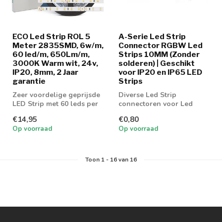
ECO Led Strip ROL 5
A-Serie Led Strip
Meter 2835SMD, 6w/m,
Connector RGBW Led
60 led/m, 650Lm/m,
Strips 10MM (Zonder
3000K Warm wit, 24v,
solderen) | Geschikt
IP20, 8mm, 2 Jaar
voor IP20 en IP65 LED
garantie
Strips
Zeer voordelige geprijsde
Diverse Led Strip
LED Strip met 60 leds per
connectoren voor Led
meter en 650 lumen aan
strip RGBW 10MM
€14,95
€0,80
licht...
Op voorraad
Op voorraad
Toon
1
-
16
van 16