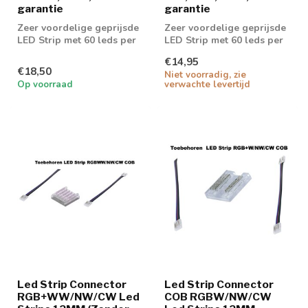
garantie
garantie
Zeer voordelige geprijsde
Zeer voordelige geprijsde
LED Strip met 60 leds per
LED Strip met 60 leds per
meter en 630 lumen aan
meter en 657 lumen aan
€14,95
licht...
licht...
€18,50
Niet voorradig, zie
Op voorraad
verwachte levertijd
Led Strip Connector
Led Strip Connector
RGB+WW/NW/CW Led
COB RGBW/NW/CW