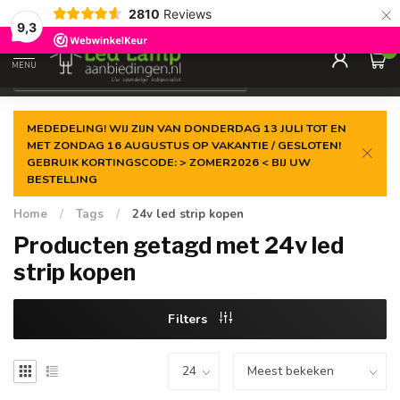
×
2810
Reviews
Gegarandeerde de
laagste prijs
9,3
0
MENU
€
Incl. 21% btw
MEDEDELING! WIJ ZIJN VAN DONDERDAG 13 JULI TOT EN
MET ZONDAG 16 AUGUSTUS OP VAKANTIE / GESLOTEN!
GEBRUIK KORTINGSCODE: > ZOMER2026 < BIJ UW
BESTELLING
Home
/
Tags
/
24v led strip kopen
Producten getagd met 24v led
strip kopen
Filters