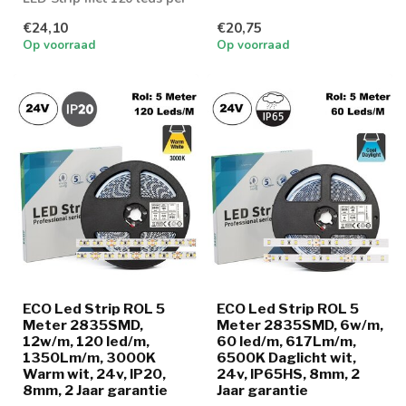
meter en 1300 lumen aan
lic...
€24,10
€20,75
lic...
Op voorraad
Op voorraad
ECO Led Strip ROL 5
ECO Led Strip ROL 5
Meter 2835SMD,
Meter 2835SMD, 6w/m,
12w/m, 120 led/m,
60 led/m, 617Lm/m,
1350Lm/m, 3000K
6500K Daglicht wit,
Warm wit, 24v, IP20,
24v, IP65HS, 8mm, 2
8mm, 2 Jaar garantie
Jaar garantie