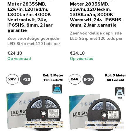
Meter 2835SMD,
Meter 2835SMD,
12w/m, 120 led/m,
12w/m, 120 led/m,
1300Lm/m, 4000K
1300Lm/m, 3000K
Neutraal wit, 24v,
Warm wit, 24v, IP65HS,
IP65HS, 8mm, 2 Jaar
8mm, 2 Jaar garantie
garantie
Zeer voordelige geprijsde
Zeer voordelige geprijsde
LED Strip met 120 leds per
LED Strip met 120 leds per
meter en 1300 lumen aan
meter en 1300 lumen aan
lic...
€24,10
€24,10
lic...
Op voorraad
Op voorraad