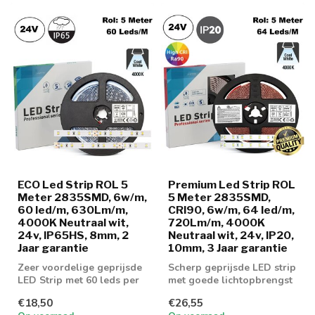
ECO Led Strip ROL 5
Premium Led Strip ROL
Meter 2835SMD, 6w/m,
5 Meter 2835SMD,
60 led/m, 630Lm/m,
CRI90, 6w/m, 64 led/m,
4000K Neutraal wit,
720Lm/m, 4000K
24v, IP65HS, 8mm, 2
Neutraal wit, 24v, IP20,
Jaar garantie
10mm, 3 Jaar garantie
Zeer voordelige geprijsde
Scherp geprijsde LED strip
LED Strip met 60 leds per
met goede lichtopbrengst
meter en 630 lumen aan
€18,50
€26,55
licht...