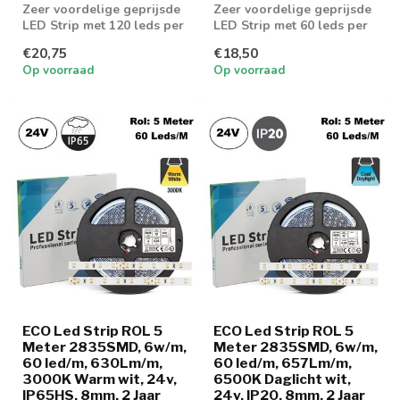
Zeer voordelige geprijsde
Zeer voordelige geprijsde
LED Strip met 120 leds per
LED Strip met 60 leds per
meter en 1350 lumen aan
meter en 617 lumen aan
€20,75
€18,50
lic...
licht...
Op voorraad
Op voorraad
ECO Led Strip ROL 5
ECO Led Strip ROL 5
Meter 2835SMD, 6w/m,
Meter 2835SMD, 6w/m,
60 led/m, 630Lm/m,
60 led/m, 657Lm/m,
3000K Warm wit, 24v,
6500K Daglicht wit,
IP65HS, 8mm, 2 Jaar
24v, IP20, 8mm, 2 Jaar