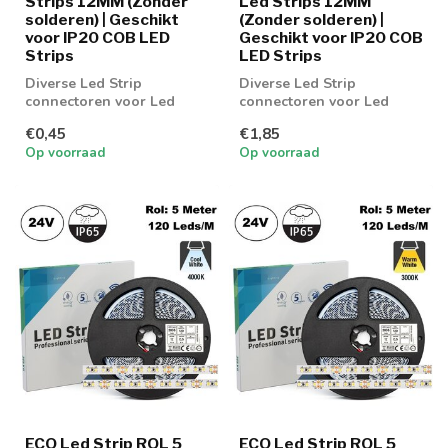
Strips 12MM (Zonder
Led Strips 12MM
solderen) | Geschikt
(Zonder solderen) |
voor IP20 COB LED
Geschikt voor IP20 COB
Strips
LED Strips
Diverse Led Strip
Diverse Led Strip
connectoren voor Led
connectoren voor Led
strip RGBW 12MM
strip RGBW 12MM
€0,45
€1,85
Op voorraad
Op voorraad
ECO Led Strip ROL 5
ECO Led Strip ROL 5