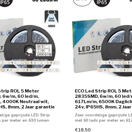
trip ROL 5 Meter
ECO Led Strip ROL 5 Met
 6w/m, 60 led/m,
2835SMD, 6w/m, 60 led/
 4000K Neutraal wit,
617Lm/m, 6500K Daglicht
HS, 8mm, 2 Jaar garantie
24v, IP65HS, 8mm, 2 Jaar
elige geprijsde LED Strip
Zeer voordelige geprijsde L
s per meter en 630 lumen
met 60 leds per meter en 61
aan licht...
€18,50