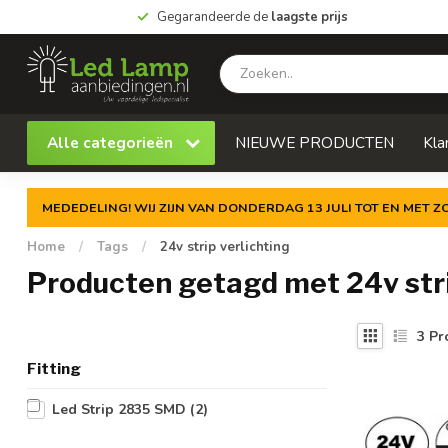
Gegarandeerde de
laagste prijs
Alle categorieën
NIEUWE PRODUCTEN
Kla
MEDEDELING! WIJ ZIJN VAN DONDERDAG 13 JULI TOT EN MET 
Home
/
Tags
/
24v strip verlichting
Producten getagd met 24v stri
3
Pr
Fitting
Led Strip 2835 SMD
(2)