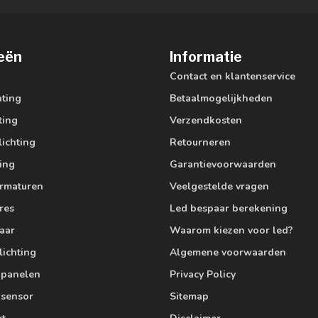
eën
Informatie
Contact en klantenservice
hting
Betaalmogelijkheden
ting
Verzendkosten
lichting
Retourneren
ting
Garantievoorwaarden
armaturen
Veelgestelde vragen
res
Led bespaar berekening
aar
Waarom kiezen voor led?
lichting
Algemene voorwaarden
edpanelen
Privacy Policy
 sensor
Sitemap