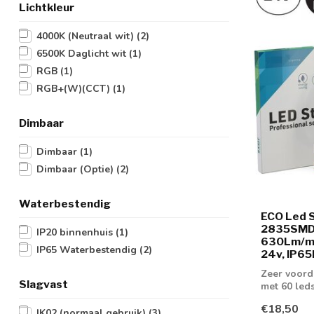
Lichtkleur
4000K (Neutraal wit)
(2)
6500K Daglicht wit
(1)
RGB
(1)
RGB+(W)(CCT)
(1)
Dimbaar
Dimbaar
(1)
Dimbaar (Optie)
(2)
Waterbestendig
ECO Led S
2835SMD,
IP20 binnenhuis
(1)
630Lm/m,
IP65 Waterbestendig
(2)
24v, IP65
Zeer voord
Slagvast
met 60 led
aan licht...
€18,50
IK02 (normaal gebruik)
(3)