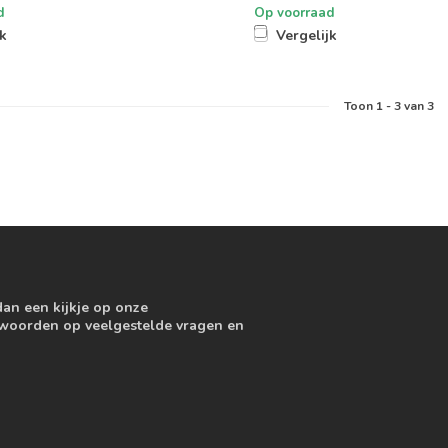
d
Op voorraad
jk
Vergelijk
Toon
1
-
3
van 3
dan een kijkje op onze
ntwoorden op veelgestelde vragen en