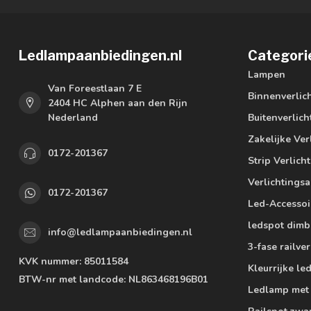
Ledlampaanbiedingen.nl
Categori
Lampen
Van Foreestlaan 7 E
Binnenverlic
2404 HC Alphen aan den Rijn
Nederland
Buitenverlich
Zakelijke Ver
0172-201367
Strip Verlich
Verlichtings
0172-201367
Led-Accessoi
ledspot dimb
info@ledlampaanbiedingen.nl
3-fase railver
KVK nummer:
85011584
Kleurrijke l
BTW-nr met landcode:
NL863468196B01
Ledlamp met