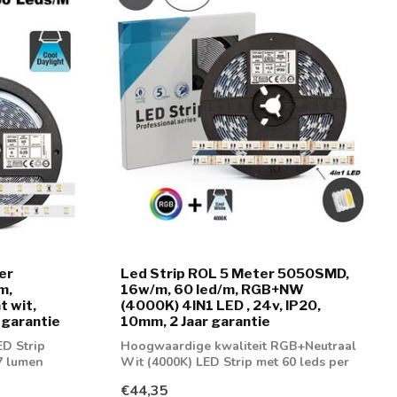
er
Led Strip ROL 5 Meter 5050SMD,
m,
16w/m, 60 led/m, RGB+NW
 wit,
(4000K) 4IN1 LED , 24v, IP20,
 garantie
10mm, 2 Jaar garantie
ED Strip
Hoogwaardige kwaliteit RGB+Neutraal
7 lumen
Wit (4000K) LED Strip met 60 leds per
meter
€44,35