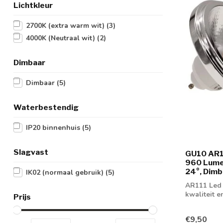
Lichtkleur
2700K (extra warm wit)
(3)
4000K (Neutraal wit)
(2)
Dimbaar
Dimbaar
(5)
Waterbestendig
IP20 binnenhuis
(5)
Slagvast
GU10 AR1
960 Lume
24°, Dimb
IK02 (normaal gebruik)
(5)
AR111 Led 
kwaliteit 
Prijs
€9,50