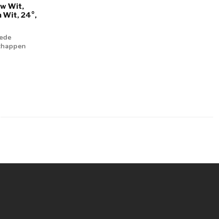
w Wit,
Wit, 24°,
oede
schappen