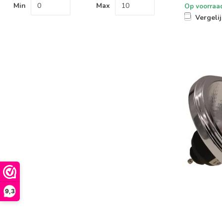
Min
Max
Op voorraa
Vergeli
9,3