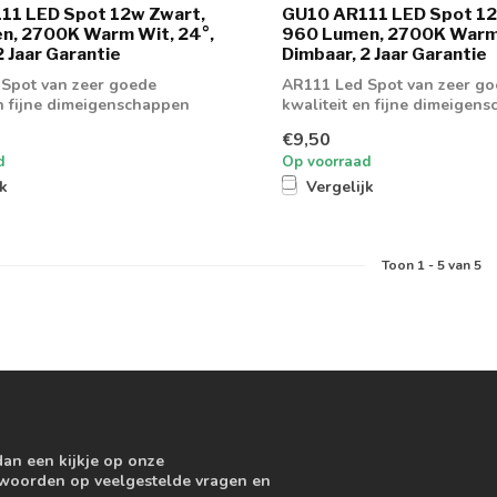
11 LED Spot 12w Zwart,
GU10 AR111 LED Spot 12
n, 2700K Warm Wit, 24°,
960 Lumen, 2700K Warm 
2 Jaar Garantie
Dimbaar, 2 Jaar Garantie
Spot van zeer goede
AR111 Led Spot van zeer g
en fijne dimeigenschappen
kwaliteit en fijne dimeigen
€9,50
d
Op voorraad
jk
Vergelijk
Toon
1
-
5
van 5
dan een kijkje op onze
ntwoorden op veelgestelde vragen en