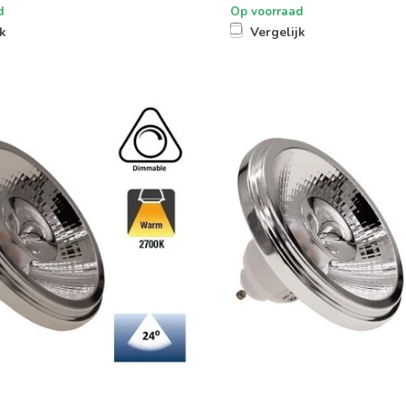
d
Op voorraad
jk
Vergelijk