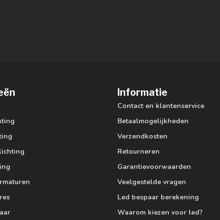
eën
Informatie
Contact en klantenservice
hting
Betaalmogelijkheden
ting
Verzendkosten
lichting
Retourneren
ting
Garantievoorwaarden
armaturen
Veelgestelde vragen
res
Led bespaar berekening
aar
Waarom kiezen voor led?