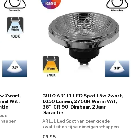
w Zwart,
GU10 AR111 LED Spot 15w Zwart,
aal Wit,
1050 Lumen, 2700K Warm Wit,
ntie
38°, CRI90, Dimbaar, 2 Jaar
Garantie
oede
schappen
AR111 Led Spot van zeer goede
kwaliteit en fijne dimeigenschappen
€9,95