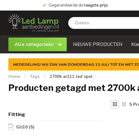
Gegarandeerde de
laagste prijs
Alle categorieën
NIEUWE PRODUCTEN
Kla
MEDEDELING! WIJ ZIJN VAN DONDERDAG 13 JULI TOT EN MET 
Home
/
Tags
/
2700k ar111 led spot
Producten getagd met 2700k a
5
Pr
Fitting
GU10
(5)