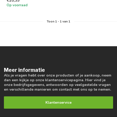
€20,35
een GU10 fitt...
Op voorraad
Toon
1
-
1
van 1
Meer informatie
Als je vragen hebt over onze producten of je aankoop, neem
dan een kijkje op onze klantenservicepagina. Hier vind je
onze bedrijfsgegevens, antwoorden op veelgestelde vragen
en verschillende manieren om contact met ons op te nemen.
Klantenservice