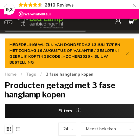
×
2810
Reviews
Gegarandeerde de
laagste prijs
9,3
0
MENU
€
Incl. 21% btw
MEDEDELING! WIJ ZIJN VAN DONDERDAG 13 JULI TOT EN
MET ZONDAG 16 AUGUSTUS OP VAKANTIE / GESLOTEN!
GEBRUIK KORTINGSCODE: > ZOMER2026 < BIJ UW
BESTELLING
Home
/
Tags
/
3 fase hanglamp kopen
Producten getagd met 3 fase
hanglamp kopen
Filters