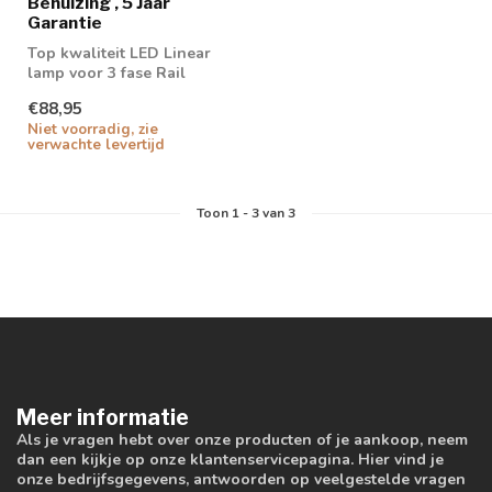
Behuizing , 5 Jaar
Garantie
Top kwaliteit LED Linear
lamp voor 3 fase Rail
€88,95
Niet voorradig, zie
verwachte levertijd
Toon
1
-
3
van 3
Meer informatie
Als je vragen hebt over onze producten of je aankoop, neem
dan een kijkje op onze klantenservicepagina. Hier vind je
onze bedrijfsgegevens, antwoorden op veelgestelde vragen