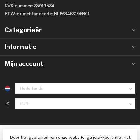
KVK nummer:
85011584
BTW-nr met landcode:
NL863468196B01
Categorieën
Informatie
Mijn account
€
Door het gebruiken van onze website, ga je akkoord met het