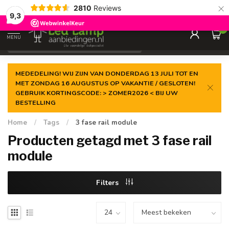
×
2810
Reviews
Gegarandeerde de
laagste prijs
9,3
0
MENU
€
Incl. 21% btw
MEDEDELING! WIJ ZIJN VAN DONDERDAG 13 JULI TOT EN
MET ZONDAG 16 AUGUSTUS OP VAKANTIE / GESLOTEN!
GEBRUIK KORTINGSCODE: > ZOMER2026 < BIJ UW
BESTELLING
Home
/
Tags
/
3 fase rail module
Producten getagd met 3 fase rail
module
Filters