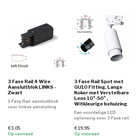
3 Fase Rail 4 Wire
3 Fase Rail Spot met
Aansluitblok LINKS -
GU10 Fitting, Lange
Zwart
Koker met Verstelbare
Lens 10°-50° ,
3 Fase Rail aansluitblok
Witkleurige behuizing
voor linkse aansluiting
Een voordelige LED
oplossing voor 3 Fase rail
spot. Geschikt voor 50mm
€3,05
€19,95
GU10 spot
Op voorraad
Op voorraad