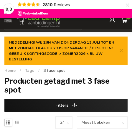
×
2810
Reviews
Gegarandeerde de
laagste prijs
9,3
0
MENU
€
Incl. 21% btw
MEDEDELING! WIJ ZIJN VAN DONDERDAG 13 JULI TOT EN
MET ZONDAG 16 AUGUSTUS OP VAKANTIE / GESLOTEN!
GEBRUIK KORTINGSCODE: > ZOMER2026 < BIJ UW
BESTELLING
Home
/
Tags
/
3 fase spot
Producten getagd met 3 fase
spot
Filters