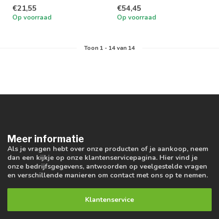
75w AR111 armatuur
€21,55
€54,45
Op voorraad
Op voorraad
Toon
1
-
14
van 14
Meer informatie
Als je vragen hebt over onze producten of je aankoop, neem
dan een kijkje op onze klantenservicepagina. Hier vind je
onze bedrijfsgegevens, antwoorden op veelgestelde vragen
en verschillende manieren om contact met ons op te nemen.
Klantenservice