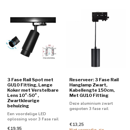
3 Fase Rail Spot met
Reserveer: 3 Fase Rail
GU10 Fitting, Lange
Hanglamp Zwart,
Koker met Verstelbare
Kabellengte 150cm,
Lens 10°-50° ,
Met GU10 Fitting
Zwartkleurige
Deze aluminium zwart
behuizing
gespoten 3 fase rail
Een voordelige LED
hanglamp is voorzien van
oplossing voor 3 Fase rail
een GU10 fitt...
€13,25
spot. Geschikt voor 50mm
€19,95
GU10 spot
Niet voorradig, zie