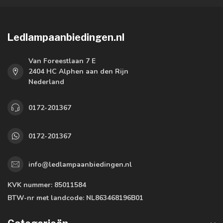
Ledlampaanbiedingen.nl
Van Foreestlaan 7 E
2404 HC Alphen aan den Rijn
Nederland
0172-201367
0172-201367
info@ledlampaanbiedingen.nl
KVK nummer:
85011584
BTW-nr met landcode:
NL863468196B01