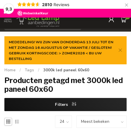
×
2810
Reviews
Gegarandeerde de
laagste prijs
9,3
0
MENU
€
Incl. 21% btw
MEDEDELING! WIJ ZIJN VAN DONDERDAG 13 JULI TOT EN
MET ZONDAG 16 AUGUSTUS OP VAKANTIE / GESLOTEN!
GEBRUIK KORTINGSCODE: > ZOMER2026 < BIJ UW
BESTELLING
Home
/
Tags
/
3000k led paneel 60x60
Producten getagd met 3000k led
paneel 60x60
Filters