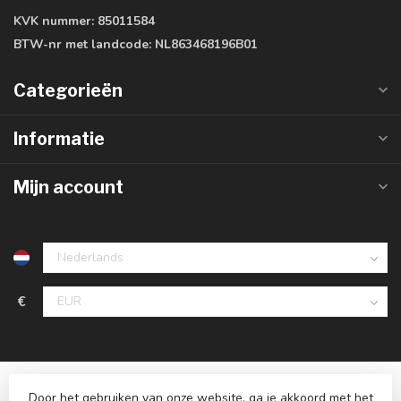
KVK nummer:
85011584
BTW-nr met landcode:
NL863468196B01
Categorieën
Informatie
Mijn account
€
Door het gebruiken van onze website, ga je akkoord met het