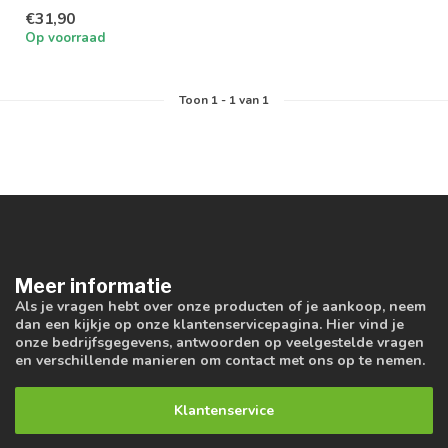
van PH LED Driver en
€31,90
UGR19 Dif...
Op voorraad
Toon
1
-
1
van 1
Meer informatie
Als je vragen hebt over onze producten of je aankoop, neem
dan een kijkje op onze klantenservicepagina. Hier vind je
onze bedrijfsgegevens, antwoorden op veelgestelde vragen
en verschillende manieren om contact met ons op te nemen.
Klantenservice