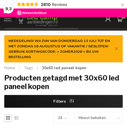
×
2810
Reviews
Gegarandeerde de
laagste prijs
9,3
0
MENU
€
Incl. 21% btw
MEDEDELING! WIJ ZIJN VAN DONDERDAG 13 JULI TOT EN
MET ZONDAG 16 AUGUSTUS OP VAKANTIE / GESLOTEN!
GEBRUIK KORTINGSCODE: > ZOMER2026 < BIJ UW
BESTELLING
Home
/
Tags
/
30x60 led paneel kopen
Producten getagd met 30x60 led
paneel kopen
Filters