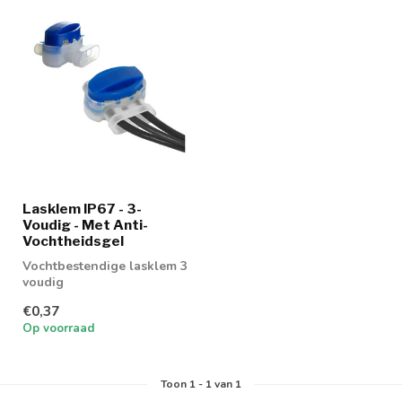
Lasklem IP67 - 3-
Voudig - Met Anti-
Vochtheidsgel
Vochtbestendige lasklem 3
voudig
€0,37
Op voorraad
Toon
1
-
1
van 1