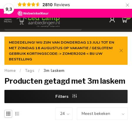
×
2810
Reviews
Gegarandeerde de
laagste prijs
9,3
0
MENU
€
Incl. 21% btw
MEDEDELING! WIJ ZIJN VAN DONDERDAG 13 JULI TOT EN
MET ZONDAG 16 AUGUSTUS OP VAKANTIE / GESLOTEN!
GEBRUIK KORTINGSCODE: > ZOMER2026 < BIJ UW
BESTELLING
Home
/
Tags
/
3m laskem
Producten getagd met 3m laskem
Filters