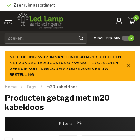
Zeer ruim
assortiment
0
MENU
€
Incl. 21% btw
MEDEDELING! WIJ ZIJN VAN DONDERDAG 13 JULI TOT EN
MET ZONDAG 16 AUGUSTUS OP VAKANTIE / GESLOTEN!
GEBRUIK KORTINGSCODE: > ZOMER2026 < BIJ UW
BESTELLING
Home
/
Tags
/
m20 kabeldoos
Producten getagd met m20
kabeldoos
Filters