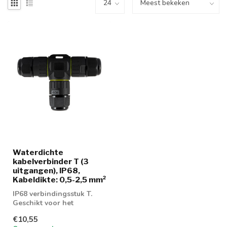
Waterdichte
kabelverbinder T (3
uitgangen), IP68,
Kabeldikte: 0,5-2,5 mm²
IP68 verbindingsstuk T.
Geschikt voor het
doorverbinden van
€10,55
elektrokabels in voc...