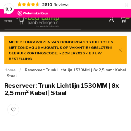
×
2810
Reviews
Gegarandeerde de
laagste prijs
9,3
0
MENU
€
Incl. 21% btw
MEDEDELING! WIJ ZIJN VAN DONDERDAG 13 JULI TOT EN
MET ZONDAG 16 AUGUSTUS OP VAKANTIE / GESLOTEN!
GEBRUIK KORTINGSCODE: > ZOMER2026 < BIJ UW
BESTELLING
Home
/
Reserveer: Trunk Lichtlijn 1530MM | 8x 2,5 mm² Kabel
| Staal
Reserveer: Trunk Lichtlijn 1530MM | 8x
2,5 mm² Kabel | Staal