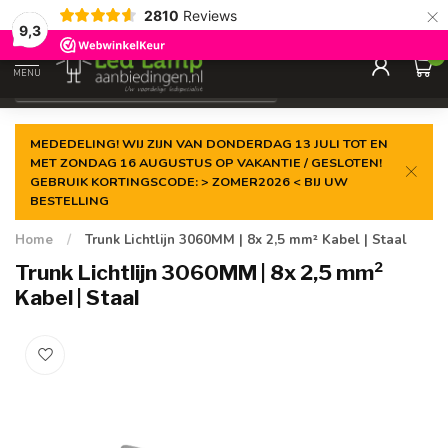
×
2810
Reviews
Gegarandeerde de
laagste prijs
9,3
0
MENU
€
Incl. 21% btw
MEDEDELING! WIJ ZIJN VAN DONDERDAG 13 JULI TOT EN
MET ZONDAG 16 AUGUSTUS OP VAKANTIE / GESLOTEN!
GEBRUIK KORTINGSCODE: > ZOMER2026 < BIJ UW
BESTELLING
Home
/
Trunk Lichtlijn 3060MM | 8x 2,5 mm² Kabel | Staal
Trunk Lichtlijn 3060MM | 8x 2,5 mm²
Kabel | Staal