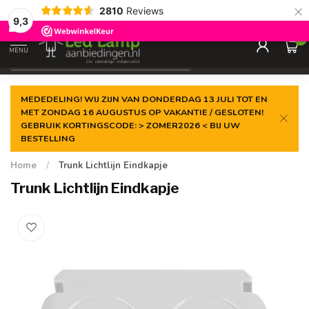
×
2810
Reviews
Gegarandeerde de
laagste prijs
9,3
0
MENU
€
Incl. 21% btw
MEDEDELING! WIJ ZIJN VAN DONDERDAG 13 JULI TOT EN
MET ZONDAG 16 AUGUSTUS OP VAKANTIE / GESLOTEN!
GEBRUIK KORTINGSCODE: > ZOMER2026 < BIJ UW
BESTELLING
Home
/
Trunk Lichtlijn Eindkapje
Trunk Lichtlijn Eindkapje