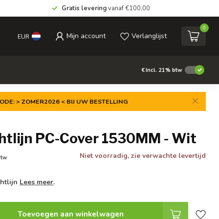
Gratis levering
vanaf €100,00
0
Mijn account
Verlanglijst
EUR
€
Incl. 21% btw
ODE: > ZOMER2026 < BIJ UW BESTELLING
htlijn PC-Cover 1530MM - Wit
Niet voorradig, zie verwachte levertijd
btw
htlijn
Lees meer
.
Toevoegen aan winkelwagen