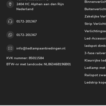
Binnenverlic
2404 HC Alphen aan den Rijn
Nederland
Buitenverlich
Zakelijke Ver
0172-201367
Strip Verlich
Verlichtings
0172-201367
Led-Accessoi
ledspot dimb
info@ledlampaanbiedingen.nl
3-fase railver
KVK nummer:
85011584
Kleurrijke l
BTW-nr met landcode:
NL863468196B01
Ledlamp met
Railspot zwa
Ledstrip kop