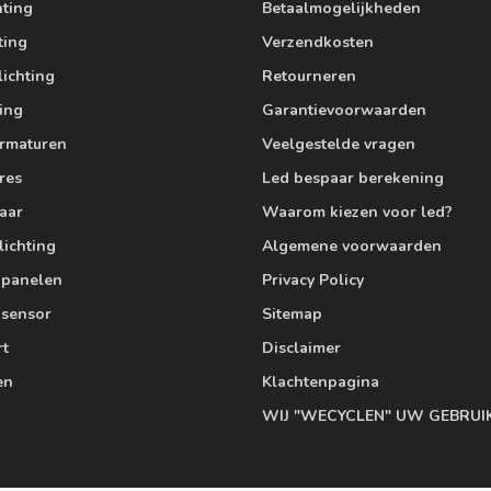
hting
Betaalmogelijkheden
ting
Verzendkosten
lichting
Retourneren
ting
Garantievoorwaarden
armaturen
Veelgestelde vragen
res
Led bespaar berekening
aar
Waarom kiezen voor led?
lichting
Algemene voorwaarden
edpanelen
Privacy Policy
 sensor
Sitemap
rt
Disclaimer
en
Klachtenpagina
WIJ "WECYCLEN" UW GEBRUI