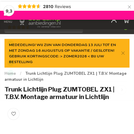
×
2810
Reviews
Gegarandeerde de
laagste prijs
9,3
0
MENU
€
Incl. 21% btw
MEDEDELING! WIJ ZIJN VAN DONDERDAG 13 JULI TOT EN
MET ZONDAG 16 AUGUSTUS OP VAKANTIE / GESLOTEN!
GEBRUIK KORTINGSCODE: > ZOMER2026 < BIJ UW
BESTELLING
Home
/
Trunk Lichtlijn Plug ZUMTOBEL ZX1 | T.B.V. Montage
armatuur in Lichtlijn
Trunk Lichtlijn Plug ZUMTOBEL ZX1 |
T.B.V. Montage armatuur in Lichtlijn