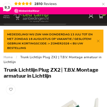
×
2810
Reviews
Gegarandeerde de
laagste prijs
9,3
0
MENU
€
Incl. 21% btw
MEDEDELING! WIJ ZIJN VAN DONDERDAG 13 JULI TOT EN
MET ZONDAG 16 AUGUSTUS OP VAKANTIE / GESLOTEN!
GEBRUIK KORTINGSCODE: > ZOMER2026 < BIJ UW
BESTELLING
Home
/
Trunk Lichtlijn Plug ZX2 | T.B.V. Montage armatuur in
Lichtlijn
Trunk Lichtlijn Plug ZX2 | T.B.V. Montage
armatuur in Lichtlijn