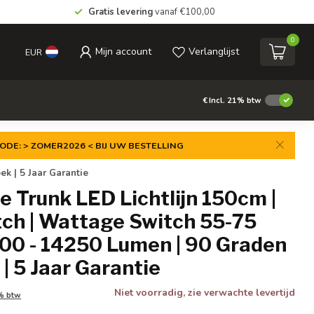
Gratis levering
vanaf €100,00
0
Mijn account
Verlanglijst
EUR
€
Incl. 21% btw
ODE: > ZOMER2026 < BIJ UW BESTELLING
k | 5 Jaar Garantie
e Trunk LED Lichtlijn 150cm |
tch | Wattage Switch 55-75
900 - 14250 Lumen | 90 Graden
 | 5 Jaar Garantie
Niet voorradig, zie verwachte levertijd
1% btw