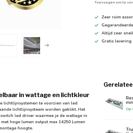
Toevoegen om te ver
Zeer ruim
assor
Gegarandeerd
Altijd
zeer snel
Gratis levering
Gerelatee
elbaar in wattage en lichtkleur
Res
mm²
 lichtlijnsystemen te voorzien van led
Op 
aande lichtlijnsysteem worden geklikt. Het
-switch led driver
waarmee je de wattage in
s met
hoge lumen output max 14250 Lumen
 montage hoogte.
Tru