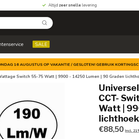
Altijd
zeer snelle
levering
ntenservice
SALE
ZONDAG 16 AUGUSTUS OP VAKANTIE / GESLOTEN! GEBRUIK KORTINGSC
 Wattage Switch 55-75 Watt | 9900 - 14250 Lumen | 90 Graden lichthoe
Universel
CCT- Swi
Watt | 9
lichthoek
€88,50
Incl. 2