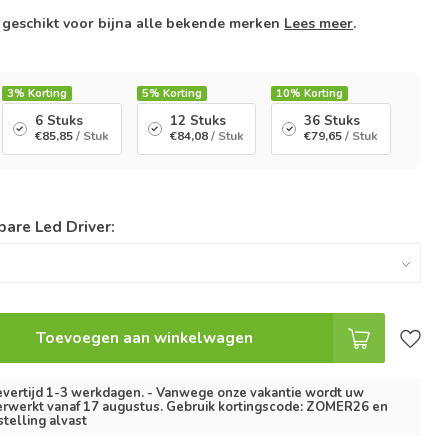
jn geschikt voor bijna alle bekende merken
Lees meer
.
3%
Korting
5%
Korting
10%
Korting
6 Stuks
12 Stuks
36 Stuks
€85,85
/ Stuk
€84,08
/ Stuk
€79,65
/ Stuk
are Led Driver:
Toevoegen aan winkelwagen
vertijd 1-3 werkdagen. - Vanwege onze vakantie wordt uw
erwerkt vanaf 17 augustus. Gebruik kortingscode: ZOMER26 en
stelling alvast