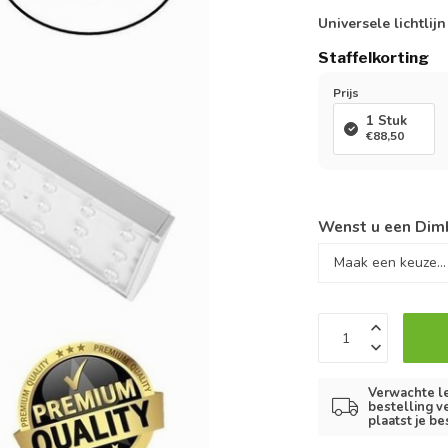
Universele lichtli
Staffelkorting
Prijs
1 Stuk
€88,50
Wenst u een Dimb
Verwachte le
bestelling v
plaatst je be