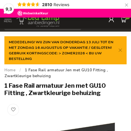
×
2810
Reviews
Gegarandeerde de
laagste prijs
9,3
0
MENU
€
Incl. 21% btw
MEDEDELING! WIJ ZIJN VAN DONDERDAG 13 JULI TOT EN
MET ZONDAG 16 AUGUSTUS OP VAKANTIE / GESLOTEN!
GEBRUIK KORTINGSCODE: > ZOMER2026 < BIJ UW
BESTELLING
Home
/
1 Fase Rail armatuur Jen met GU10 Fitting ,
Zwartkleurige behuizing
1 Fase Rail armatuur Jen met GU10
Fitting , Zwartkleurige behuizing