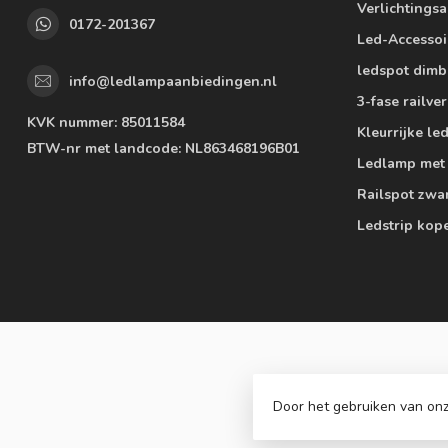
Verlichtings
0172-201367
Led-Accessoi
ledspot dimb
info@ledlampaanbiedingen.nl
3-fase railver
KVK nummer:
85011584
Kleurrijke l
BTW-nr met landcode:
NL863468196B01
Ledlamp met
Railspot zwa
Ledstrip kop
Door het gebruiken van onz