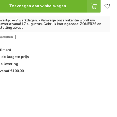
Toevoegen aan winkelwagen
vertijd +-7 werkdagen. - Vanwege onze vakantie wordt uw
erwerkt vanaf 17 augustus. Gebruik kortingscode: ZOMER26 en
stelling alvast
gelijken
timent
e de
laagste prijs
le
levering
vanaf €100,00