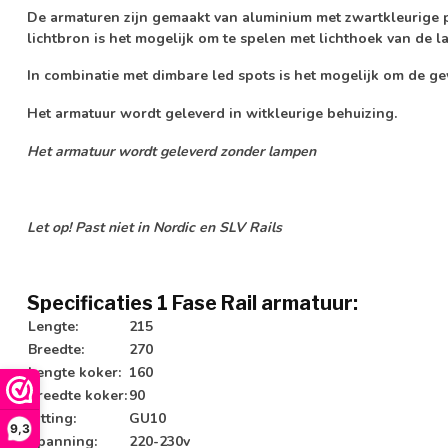
De armaturen zijn gemaakt van aluminium met zwartkleurige 
lichtbron is het mogelijk om te spelen met lichthoek van de 
In combinatie met dimbare led spots is het mogelijk om de ge
Het armatuur wordt geleverd in witkleurige behuizing.
Het armatuur wordt geleverd zonder lampen
Let op! Past niet in Nordic en SLV Rails
Specificaties 1 Fase Rail armatuur:
Lengte:
215
Breedte:
270
Lengte koker:
160
Breedte koker:
90
Fitting:
GU10
9,3
Spanning:
220-230v