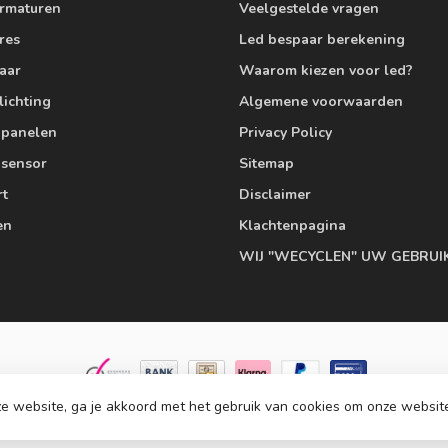
armaturen
Veelgestelde vragen
res
Led bespaar berekening
aar
Waarom kiezen voor led?
lichting
Algemene voorwaarden
edpanelen
Privacy Policy
 sensor
Sitemap
rt
Disclaimer
en
Klachtenpagina
WIJ "WECYCLEN" UW GEBRUI
e website, ga je akkoord met het gebruik van cookies om onze websit
© Copyright 2026 Ledlampaanbiedingen.nl