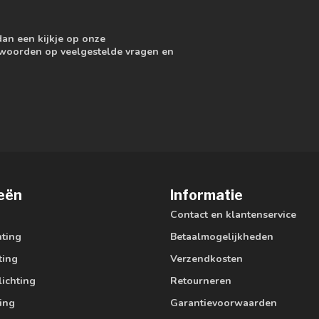
dan een kijkje op onze
ntwoorden op veelgestelde vragen en
eën
Informatie
Contact en klantenservice
hting
Betaalmogelijkheden
ting
Verzendkosten
lichting
Retourneren
ting
Garantievoorwaarden