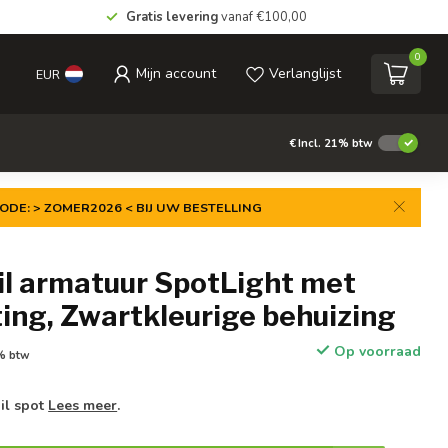
Gratis levering
vanaf €100,00
0
Mijn account
Verlanglijst
EUR
€
Incl. 21% btw
ODE: > ZOMER2026 < BIJ UW BESTELLING
il armatuur SpotLight met
ing, Zwartkleurige behuizing
Op voorraad
1% btw
il spot
Lees meer
.