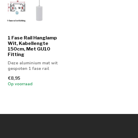
1 Fase Rail Hanglamp
Wit, Kabellengte
150cm, Met GU10
Fitting
Deze aluminium mat wit
gespoten 1 fase rail
hanglamp is voorzien van
€8,95
een GU10 fi...
Op voorraad