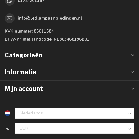
0172-201367
info@ledlampaanbiedingen.nl
KVK nummer:
85011584
BTW-nr met landcode:
NL863468196B01
Categorieën
Informatie
Mijn account
€