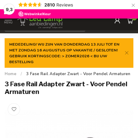
×
2810
Reviews
Gegarandeerde de
laagste prijs
9,3
0
MENU
€
Incl. 21% btw
MEDEDELING! WIJ ZIJN VAN DONDERDAG 13 JULI TOT EN
MET ZONDAG 16 AUGUSTUS OP VAKANTIE / GESLOTEN!
GEBRUIK KORTINGSCODE: > ZOMER2026 < BIJ UW
BESTELLING
Home
/
3 Fase Rail Adapter Zwart - Voor Pendel Armaturen
3 Fase Rail Adapter Zwart - Voor Pendel
Armaturen