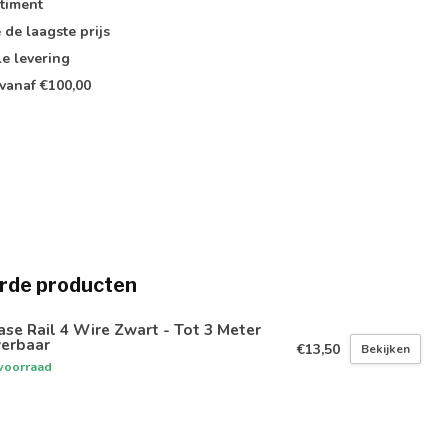
timent
e de
laagste prijs
le
levering
vanaf €100,00
rde producten
ase Rail 4 Wire Zwart - Tot 3 Meter
verbaar
€13,50
Bekijken
voorraad