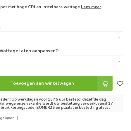
 spot met hoge CRI en instelbare wattage
Lees meer
.
:
Wattage laten aanpassen?:
Toevoegen aan winkelwagen
eden! Op werkdagen voor 15:45 uur besteld, dezelfde dag
 Vanwege onze vakantie wordt uw bestelling verwerkt vanaf 17
bruik kortingscode: ZOMER26 en plaatst je bestelling alvast
gelijken