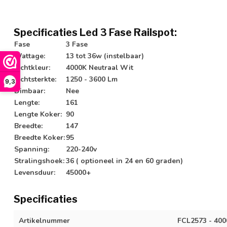
Specificaties Led 3 Fase Railspot:
Fase
3 Fase
Wattage:
13 tot 36w (instelbaar)
Lichtkleur:
4000K Neutraal Wit
Lichtsterkte:
1250 - 3600 Lm
9,3
Dimbaar:
Nee
Lengte:
161
Lengte Koker:
90
Breedte:
147
Breedte Koker:
95
Spanning:
220-240v
Stralingshoek:
36 ( optioneel in 24 en 60 graden)
Levensduur:
45000+
Specificaties
Artikelnummer
FCL2573 - 400