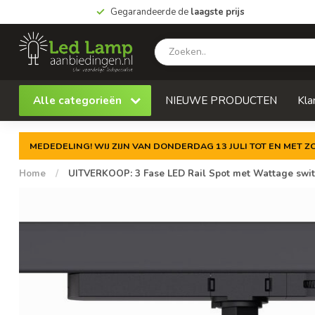
Gegarandeerde de
laagste prijs
Alle categorieën
NIEUWE PRODUCTEN
Kla
MEDEDELING! WIJ ZIJN VAN DONDERDAG 13 JULI TOT EN MET 
Home
/
UITVERKOOP: 3 Fase LED Rail Spot met Wattage switc