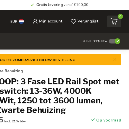
Gratis levering
vanaf €100,00
0
Mijn account
Verlanglijst
EUR
€
Incl. 21% btw
ODE: > ZOMER2026 < BIJ UW BESTELLING
te Behuizing
OP: 3 Fase LED Rail Spot met
switch: 13-36W, 4000K
Wit, 1250 tot 3600 lumen,
Zwarte Behuizing
5
Op voorraad
Incl. 21% btw