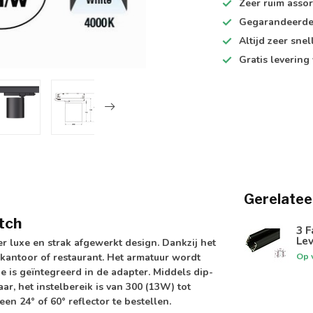
Zeer ruim
assor
Gegarandeerd
Altijd
zeer snel
Gratis levering
Gerelatee
tch
3 F
Le
r luxe en strak afgewerkt design. Dankzij het
Op 
 kantoor of restaurant. Het armatuur wordt
 is geïntegreerd in de adapter. Middels
dip-
ar, het instelbereik is van 300 (13W) tot
en 24° of 60° reflector te bestellen.