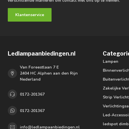
verschillende manieren om contact met ons op te nemen.
Klantenservice
Ledlampaanbiedingen.nl
Categori
Lampen
Van Foreestlaan 7 E
Binnenverlic
2404 HC Alphen aan den Rijn
Nederland
Buitenverlich
Zakelijke Ver
0172-201367
Strip Verlich
Verlichtings
0172-201367
Led-Accessoi
ledspot dimb
info@ledlampaanbiedingen.nl