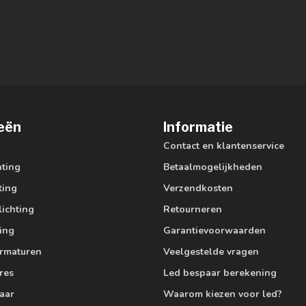
eën
Informatie
Contact en klantenservice
hting
Betaalmogelijkheden
ting
Verzendkosten
lichting
Retourneren
ting
Garantievoorwaarden
armaturen
Veelgestelde vragen
res
Led bespaar berekening
aar
Waarom kiezen voor led?