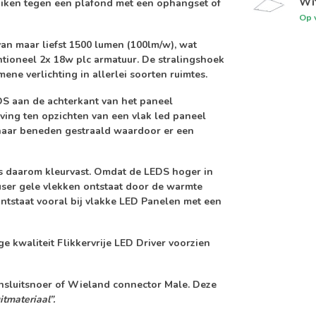
Wi
ruiken tegen een plafond met een ophangset of
Op 
an maar liefst
1500 lumen (100lm/w)
, wat
ntioneel 2x 18w plc armatuur. De stralingshoek
ene verlichting in allerlei soorten ruimtes.
DS aan de achterkant van het paneel
eving ten opzichten van een vlak led paneel
t naar beneden gestraald waardoor er een
s daarom kleurvast. Omdat de LEDS hoger in
user gele vlekken
ontstaat door de warmte
ontstaat vooral bij vlakke LED Panelen met een
e kwaliteit
Flikkervrije LED Driver
voorzien
ansluitsnoer of Wieland connector Male. Deze
tmateriaal”.