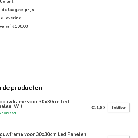
timent
e de
laagste prijs
le
levering
vanaf €100,00
rde producten
bouwframe voor 30x30cm Led
nelen, Wit
€11,80
Bekijken
voorraad
bouwframe voor 30x30cm Led Panelen,