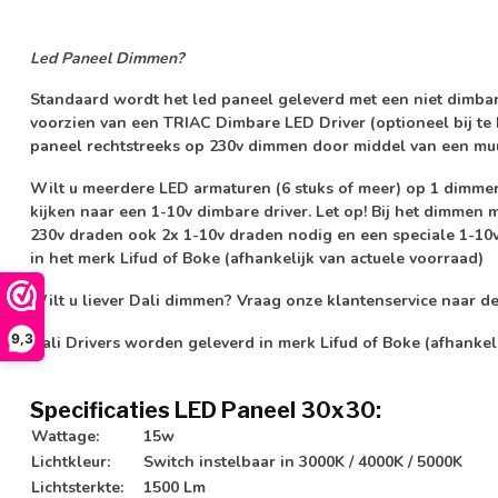
Led Paneel Dimmen?
Standaard wordt het led paneel geleverd met een
niet dimba
voorzien van een
TRIAC Dimbare LED Driver
(optioneel bij te
paneel rechtstreeks op 230v dimmen door middel van een mu
Wilt u meerdere LED armaturen (6 stuks of meer) op 1 dimmer
kijken naar een 1-10v dimbare driver.
Let op!
Bij het dimmen m
230v draden ook 2x 1-10v draden nodig en een speciale 1-10
in het merk
Lifud
of
Boke
(afhankelijk van actuele voorraad)
Wilt u liever Dali dimmen? Vraag onze klantenservice naar d
9,3
Dali Drivers worden geleverd in merk Lifud of Boke (afhankel
Specificaties LED Paneel 30x30:
Wattage:
15w
Lichtkleur:
Switch instelbaar in 3000K / 4000K / 5000K
Lichtsterkte:
1500 Lm