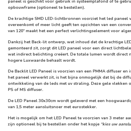
paneel is geschikt voor gebruik in systeemplafond of te geb
opbouwframe (optioneel te bestellen).
De krachtige SMD LED-lichtbronnen voorziet het led paneel v
overeenkomt of meer licht geeft ten opzichten van een conve
van 120º maakt het een perfect verlichtingselement voor algem
Dankzij het Back-lit ontwerp, wat inhoud dat de krachtige LE
gemonteerd zit, zorgt dit LED paneel voor een direct lichtbel
wat indirect belichting creëert. De totale lumen wordt direc
hogere Luxwaarde behaalt wordt.
De Backlit LED Paneel is voorzien van een
PMMA diffuser
en i
het paneel verwerkt zit, is het bijna
onmogelijk
dat bij de
diff
ontwikkeling van de leds met uv straling. Deze gele vlekken 
PS of MS diffuser.
De LED Paneel 30x30cm wordt geleverd met een hoogwaardig
van
1,5 meter aansluitsnoer met eurostekker
.
Het is mogelijk om het LED Paneel te voorzien van 3 meter a
zijn optioneel bij te bestellen onder het kopje
“kies uw aanslui