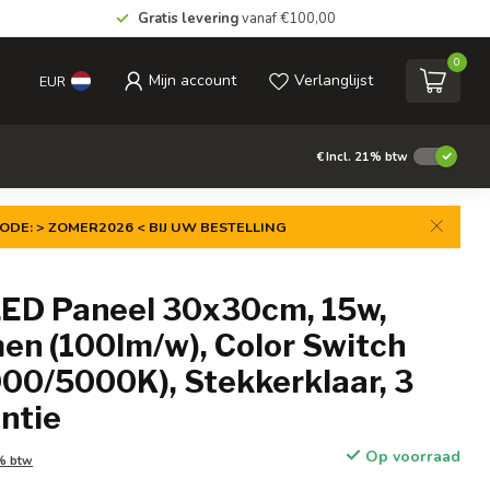
Gratis levering
vanaf €100,00
0
Mijn account
Verlanglijst
EUR
€
Incl. 21% btw
ODE: > ZOMER2026 < BIJ UW BESTELLING
 LED Paneel 30x30cm, 15w,
en (100lm/w), Color Switch
00/5000K), Stekkerklaar, 3
ntie
Op voorraad
1% btw