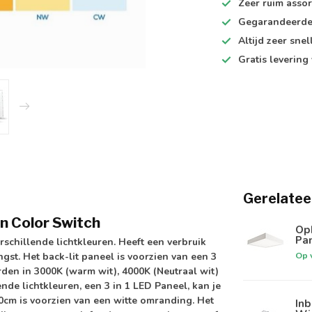
Zeer ruim
assor
Gegarandeerd
Altijd
zeer snel
Gratis levering
Gerelatee
n Color Switch
Op
Pa
erschillende lichtkleuren
. Heeft een verbruik
Op 
gst. Het back-lit paneel is voorzien van een
3
orden in
3000K (warm wit), 4000K (Neutraal wit)
lende lichtkleuren,
een 3 in 1 LED Paneel
, kan je
0cm is voorzien van een witte omranding. Het
In