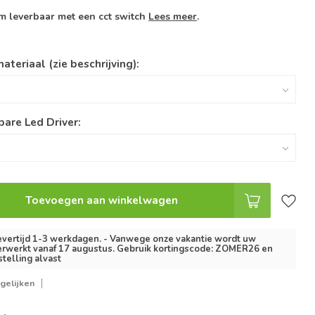
m leverbaar met een cct switch
Lees meer
.
ateriaal (zie beschrijving):
are Led Driver:
Toevoegen aan winkelwagen
vertijd 1-3 werkdagen. - Vanwege onze vakantie wordt uw
erwerkt vanaf 17 augustus. Gebruik kortingscode: ZOMER26 en
stelling alvast
gelijken