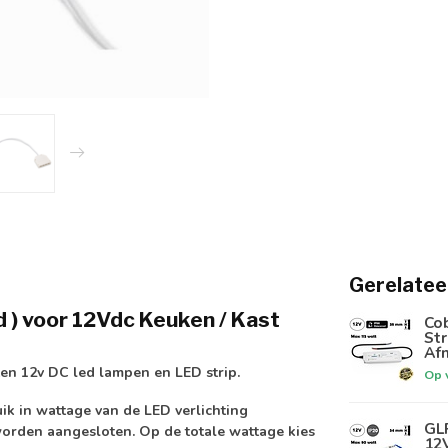
Gerelatee
 ) voor 12Vdc Keuken / Kast
Co
St
Af
ten 12v DC led lampen en LED strip.
Op 
ruik in wattage van de LED verlichting
GL
worden aangesloten. Op de totale wattage kies
12