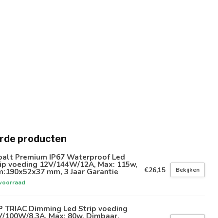
rde producten
balt Premium IP67 Waterproof Led
rip voeding 12V/144W/12A, Max: 115w,
€26,15
Bekijken
m:190x52x37 mm, 3 Jaar Garantie
voorraad
P TRIAC Dimming Led Strip voeding
V/100W/8,3A, Max: 80w, Dimbaar,