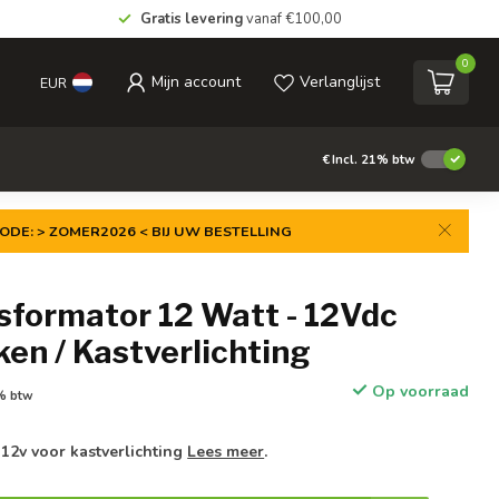
Gratis levering
vanaf €100,00
0
Mijn account
Verlanglijst
EUR
€
Incl. 21% btw
ODE: > ZOMER2026 < BIJ UW BESTELLING
sformator 12 Watt - 12Vdc
uken / Kastverlichting
Op voorraad
1% btw
12v voor kastverlichting
Lees meer
.