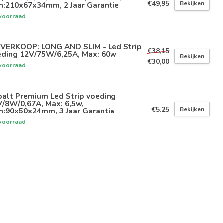
€49,95
Bekijken
m:210x67x34mm, 2 Jaar Garantie
voorraad
TVERKOOP: LONG AND SLIM - Led Strip
€38,15
eding 12V/75W/6,25A, Max: 60w
Bekijken
€30,00
voorraad
balt Premium Led Strip voeding
/8W/0,67A, Max: 6,5w,
€5,25
Bekijken
m:90x50x24mm, 3 Jaar Garantie
voorraad