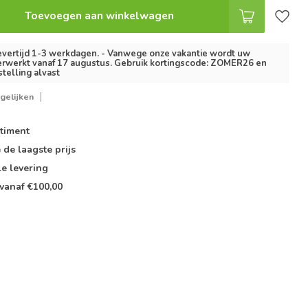
Toevoegen aan winkelwagen
vertijd 1-3 werkdagen. - Vanwege onze vakantie wordt uw
erwerkt vanaf 17 augustus. Gebruik kortingscode: ZOMER26 en
stelling alvast
gelijken
timent
e de
laagste prijs
le
levering
vanaf €100,00