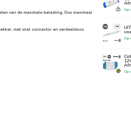
Af
Op 
asten van de maximale belasting. Dus maximaal
UI
tekker, met snel connector en verdeeldoos
vo
Op 
Co
12V
Af
Op 