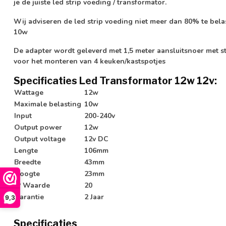
je de juiste led strip voeding / transformator.
Wij adviseren de led strip voeding niet meer dan 80% te bel
10w
De adapter wordt geleverd met 1,5 meter aansluitsnoer met s
voor het monteren van 4 keuken/kastspotjes
Specificaties Led Transformator 12w 12v:
Wattage
12w
Maximale belasting
10w
Input
200-240v
Output power
12w
Output voltage
12v DC
Lengte
106mm
Breedte
43mm
Hoogte
23mm
IP Waarde
20
Garantie
2 Jaar
9,3
Specificaties