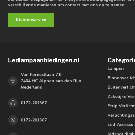
verschillende manieren om contact met ons op te nemen.
Klantenservice
Ledlampaanbiedingen.nl
Categori
Lampen
Van Foreestlaan 7 E
Binnenverlic
2404 HC Alphen aan den Rijn
Nederland
Buitenverlich
Zakelijke Ver
0172-201367
Strip Verlich
Verlichtings
0172-201367
Led-Accessoi
ledspot dimb