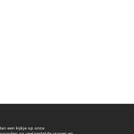
dan een kijkje op onze
ntwoorden op veelgestelde vragen en