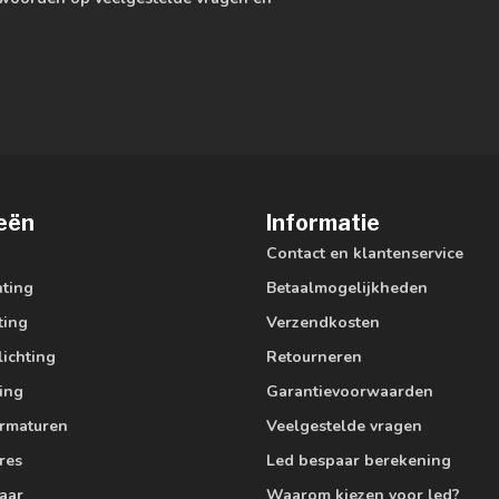
eën
Informatie
Contact en klantenservice
hting
Betaalmogelijkheden
ting
Verzendkosten
lichting
Retourneren
ting
Garantievoorwaarden
armaturen
Veelgestelde vragen
res
Led bespaar berekening
aar
Waarom kiezen voor led?