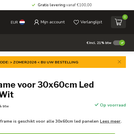
Gratis levering
vanaf €100,00
0
Mijn account
Verlanglijst
EUR
€
Incl. 21% btw
ODE: > ZOMER2026 < BIJ UW BESTELLING
ame voor 30x60cm Led
 Wit
Op voorraad
1% btw
frame is geschikt voor alle 30x60cm led panelen
Lees meer
.