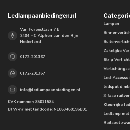
Ledlampaanbiedingen.nl
Categori
Lampen
Van Foreestlaan 7 E
Binnenverlic
2404 HC Alphen aan den Rijn
Nederland
Buitenverlich
Zakelijke Ver
0172-201367
Strip Verlich
Verlichtings
0172-201367
Led-Accessoi
ledspot dimb
info@ledlampaanbiedingen.nl
3-fase railver
KVK nummer:
85011584
Kleurrijke l
BTW-nr met landcode:
NL863468196B01
Ledlamp met
Railspot zwa