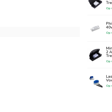
Tre
Op 
Phi
40v
Op 
Min
2 A
Tre
Op 
Las
Vo
Op 