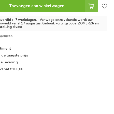
Toevoegen aan winkelwagen
vertijd +-7 werkdagen. - Vanwege onze vakantie wordt uw
erwerkt vanaf 17 augustus. Gebruik kortingscode: ZOMER26 en
stelling alvast
gelijken
timent
e de
laagste prijs
le
levering
vanaf €100,00