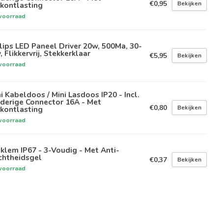
€0,95
Bekijken
kontlasting
voorraad
lips LED Paneel Driver 20w, 500Ma, 30-
, Flikkervrij, Stekkerklaar
€5,95
Bekijken
voorraad
i Kabeldoos / Mini Lasdoos IP20 - Incl.
derige Connector 16A - Met
€0,80
Bekijken
kontlasting
voorraad
klem IP67 - 3-Voudig - Met Anti-
chtheidsgel
€0,37
Bekijken
voorraad