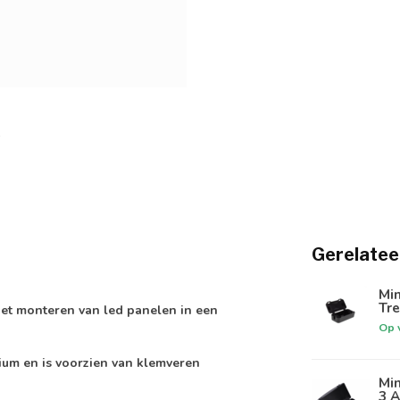
Gerelatee
Min
Tre
het monteren van led panelen in een
Op 
um en is voorzien van klemveren
Min
3 A