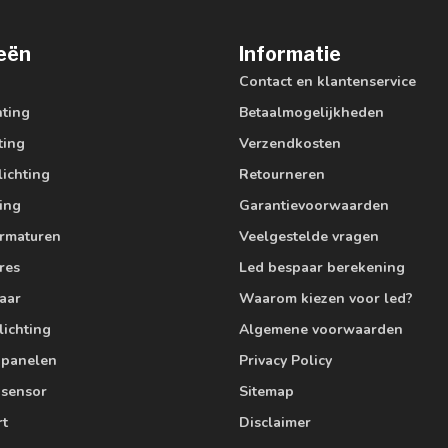
eën
Informatie
Contact en klantenservice
hting
Betaalmogelijkheden
ting
Verzendkosten
lichting
Retourneren
ting
Garantievoorwaarden
armaturen
Veelgestelde vragen
res
Led bespaar berekening
aar
Waarom kiezen voor led?
lichting
Algemene voorwaarden
edpanelen
Privacy Policy
 sensor
Sitemap
rt
Disclaimer