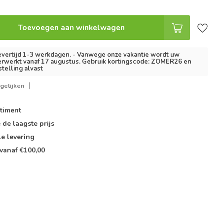
Toevoegen aan winkelwagen
vertijd 1-3 werkdagen. - Vanwege onze vakantie wordt uw
erwerkt vanaf 17 augustus. Gebruik kortingscode: ZOMER26 en
stelling alvast
gelijken
timent
e de
laagste prijs
le
levering
vanaf €100,00