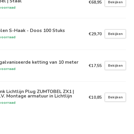
el | Staal
€68,95
Bekijken
voorraad
alen S-Haak - Doos 100 Stuks
€29,70
Bekijken
voorraad
alvaniseerde ketting van 10 meter
€17,55
Bekijken
voorraad
nk Lichtlijn Plug ZUMTOBEL ZX1 |
.V. Montage armatuur in Lichtlijn
€10,85
Bekijken
voorraad