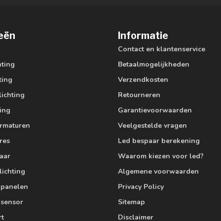
eën
Informatie
Contact en klantenservice
hting
Betaalmogelijkheden
ting
Verzendkosten
lichting
Retourneren
ting
Garantievoorwaarden
armaturen
Veelgestelde vragen
res
Led bespaar berekening
aar
Waarom kiezen voor led?
lichting
Algemene voorwaarden
edpanelen
Privacy Policy
 sensor
Sitemap
rt
Disclaimer