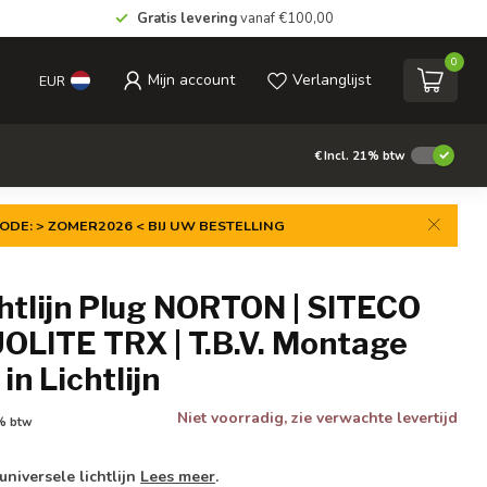
Gratis levering
vanaf €100,00
0
Mijn account
Verlanglijst
EUR
€
Incl. 21% btw
ODE: > ZOMER2026 < BIJ UW BESTELLING
htlijn Plug NORTON | SITECO
UOLITE TRX | T.B.V. Montage
in Lichtlijn
Niet voorradig, zie verwachte levertijd
1% btw
universele lichtlijn
Lees meer
.