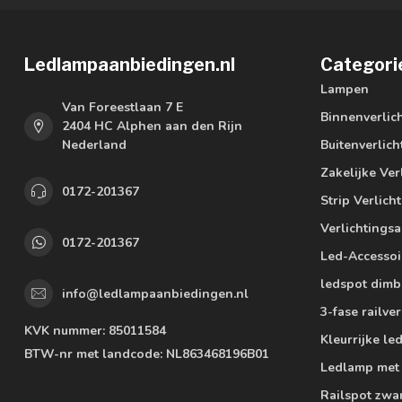
Ledlampaanbiedingen.nl
Categori
Lampen
Van Foreestlaan 7 E
Binnenverlic
2404 HC Alphen aan den Rijn
Nederland
Buitenverlich
Zakelijke Ver
0172-201367
Strip Verlich
Verlichtings
0172-201367
Led-Accessoi
ledspot dimb
info@ledlampaanbiedingen.nl
3-fase railver
KVK nummer:
85011584
Kleurrijke l
BTW-nr met landcode:
NL863468196B01
Ledlamp met
Railspot zwa