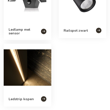
Ledlamp met
Railspot zwart
sensor
Ledstrip kopen