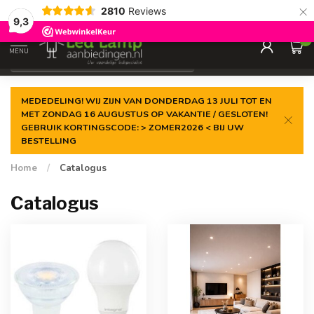
×
2810
Reviews
Gegarandeerde de
laagste prijs
9,3
0
MENU
€
Incl. 21% btw
MEDEDELING! WIJ ZIJN VAN DONDERDAG 13 JULI TOT EN
MET ZONDAG 16 AUGUSTUS OP VAKANTIE / GESLOTEN!
GEBRUIK KORTINGSCODE: > ZOMER2026 < BIJ UW
BESTELLING
Home
/
Catalogus
Catalogus