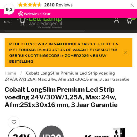
×
2810
Reviews
Gegarandeerde de
laagste prijs
9,3
0
MENU
€
Incl. 21% btw
MEDEDELING! WIJ ZIJN VAN DONDERDAG 13 JULI TOT EN
MET ZONDAG 16 AUGUSTUS OP VAKANTIE / GESLOTEN!
GEBRUIK KORTINGSCODE: > ZOMER2026 < BIJ UW
BESTELLING
Home
/
Cobalt LongSlim Premium Led Strip voeding
24V/30W/1,25A, Max: 24w, Afm:251x30x16 mm, 3 Jaar Garantie
Cobalt LongSlim Premium Led Strip
voeding 24V/30W/1,25A, Max: 24w,
Afm:251x30x16 mm, 3 Jaar Garantie