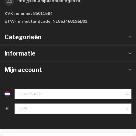
info@ledlampaanbiedingen.nl
KVK nummer:
85011584
BTW-nr met landcode:
NL863468196B01
Categorieën
Informatie
Mijn account
€