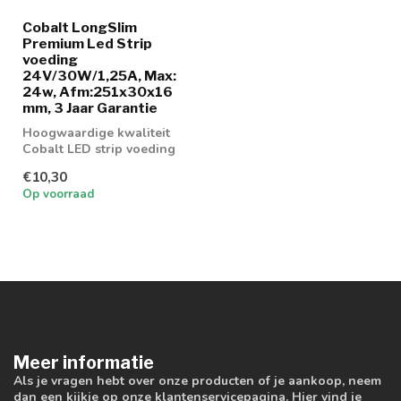
Cobalt LongSlim
Premium Led Strip
voeding
24V/30W/1,25A, Max:
24w, Afm:251x30x16
mm, 3 Jaar Garantie
Hoogwaardige kwaliteit
Cobalt LED strip voeding
30w
€10,30
Op voorraad
Meer informatie
Als je vragen hebt over onze producten of je aankoop, neem
dan een kijkje op onze klantenservicepagina. Hier vind je