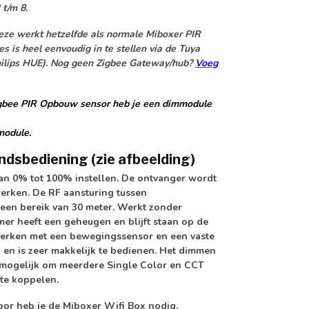
 t/m 8.
eze werkt hetzelfde als normale Miboxer PIR
s is heel eenvoudig in te stellen via de Tuya
Philips HUE). Nog geen Zigbee Gateway/hub?
Voeg
igbee PIR Opbouw sensor heb je een dimmodule
module.
andsbediening
(zie afbeelding)
van 0% tot 100% instellen. De ontvanger wordt
erken. De RF aansturing tussen
een bereik van 30 meter. Werkt zonder
r heeft een geheugen en blijft staan op de
t werken met een bewegingssensor en een vaste
d en is zeer makkelijk te bedienen. Het dimmen
 mogelijk om meerdere Single Color en CCT
te koppelen.
voor heb je de Miboxer Wifi Box nodig,