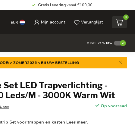
Gratis levering
vanaf €100,00
0
Mijn account
Verlanglijst
EUR
€
Incl. 21% btw
ODE: > ZOMER2026 < BIJ UW BESTELLING
Set LED Trapverlichting -
0 Leds/M - 3000K Warm Wit
Op voorraad
1% btw
strip Set voor trappen en kasten
Lees meer
.