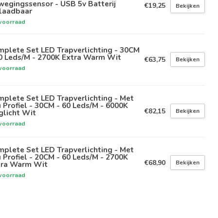
egingssensor - USB 5v Batterij
€19,25
Bekijken
laadbaar
voorraad
plete Set LED Trapverlichting - 30CM
60 Leds/M - 2700K Extra Warm Wit
€63,75
Bekijken
voorraad
plete Set LED Trapverlichting - Met
 Profiel - 30CM - 60 Leds/M - 6000K
€82,15
Bekijken
glicht Wit
voorraad
plete Set LED Trapverlichting - Met
 Profiel - 20CM - 60 Leds/M - 2700K
€68,90
Bekijken
tra Warm Wit
voorraad