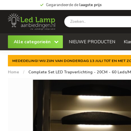
Gegarandeerde de
laagste prijs
Alle categorieën
NIEUWE PRODUCTEN
Kla
MEDEDELING! WIJ ZIJN VAN DONDERDAG 13 JULI TOT EN MET 
Home
/
Complete Set LED Trapverlichting - 20CM - 60 Leds