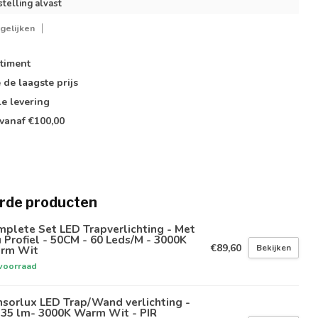
stelling alvast
gelijken
timent
e de
laagste prijs
le
levering
vanaf €100,00
rde producten
plete Set LED Trapverlichting - Met
 Profiel - 50CM - 60 Leds/M - 3000K
€89,60
Bekijken
rm Wit
voorraad
sorlux LED Trap/Wand verlichting -
-35 lm- 3000K Warm Wit - PIR