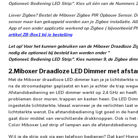
Optioneel: Bediening LED Strip:"
. Kies uit één van de Nummers 2
Liever Zigbee? Bestel de Miboxer Zigbee PIR Opbouw Sensor. D
sensor maar kan gekoppeld worden aan je Zigbee installatie. Alle
App of een ander applicatie werkend op Zigbee ( bijvoorbeeld 
artikel ZB-Box1 bij je bestelling
Let op!
Voor het kunnen gebruiken van de Miboxer Draadloze Z
nodig die optioneel bij besteld kan worden onder "
Optioneel: Bediening LED Strip:"
. Kies nummer 9, de Zigbee dim
2.Miboxer Draadloze LED Dimmer met afst
Met de Miboxer draadloze LED dimmer kan je je lichtsterkte 
na de stroomadapter geplaatst en kan je achter de trap wegw
Afstandsbediening en LED dimmer werkt op 2.4 GHz en heeft 
problemen door muren, trappen en kasten heen. De LED Dimme
ingestelde lichtsterkte. Ideaal wanneer je de verlichten laa
lichtsterkte wenst. De afstandsbediening ligt goed in de han
gaat door middel van verschillende drukknoppen. Ook is het
Color Miboxer Led strip of lampen aan de afstandsbediening 
Wil je de strip ook via een telefoon bedienen? Dat kan! Hier