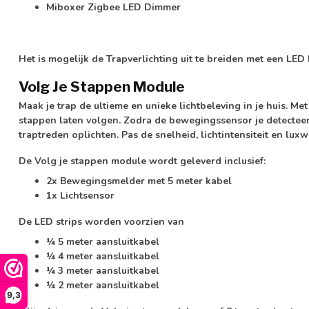
Miboxer Zigbee LED Dimmer
Het is mogelijk de Trapverlichting uit te breiden met een L
Volg Je Stappen Module
Maak je trap de ultieme en unieke lichtbeleving in je huis. Me
stappen laten volgen. Zodra de
bewegingssensor
je detecteer
traptreden oplichten. Pas de
snelheid, lichtintensiteit en lux
De Volg je stappen module wordt geleverd inclusief:
2x Bewegingsmelder met 5 meter kabel
1x Lichtsensor
De LED strips worden voorzien van
¼ 5 meter aansluitkabel
¼ 4 meter aansluitkabel
¼ 3 meter aansluitkabel
¼ 2 meter aansluitkabel
9,3