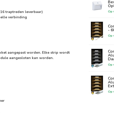
Bew
Op
Op 
 16 traptreden leverbaar)
nelle verbinding
Com
- 
Op 
Com
kket aangepast worden. Elke strip wordt
Alu
module aangesloten kan worden.
Da
Op 
Com
Alu
Ex
Op 
mer