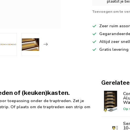
plaatst je be
Toevoegen om te ver
Zeer ruim
assor
Gegarandeerd
Altijd
zeer snel
Gratis levering
Gerelatee
eden of (keuken)kasten.
Com
Alu
voor toepassing onder de traptreden. Zet je
Wa
tstrip. Of plaats om de traptreden een strip om
Op 
Sen
10