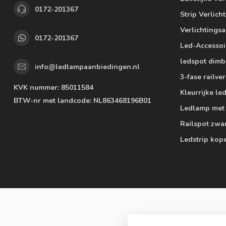
0172-201367
Strip Verlich
Verlichtings
0172-201367
Led-Accessoi
ledspot dimb
info@ledlampaanbiedingen.nl
3-fase railver
KVK nummer:
85011584
Kleurrijke l
BTW-nr met landcode:
NL863468196B01
Ledlamp met
Railspot zwa
Ledstrip kop