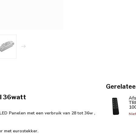
Gerelatee
l 36watt
Af
TR
10
ED Panelen met een verbruik van 28 tot 36w ,
Nie
er met eurostekker.