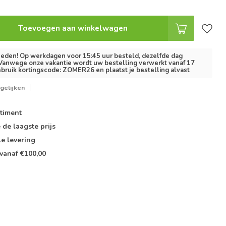
Toevoegen aan winkelwagen
eden! Op werkdagen voor 15:45 uur besteld, dezelfde dag
 Vanwege onze vakantie wordt uw bestelling verwerkt vanaf 17
bruik kortingscode: ZOMER26 en plaatst je bestelling alvast
gelijken
timent
e de
laagste prijs
le
levering
vanaf €100,00