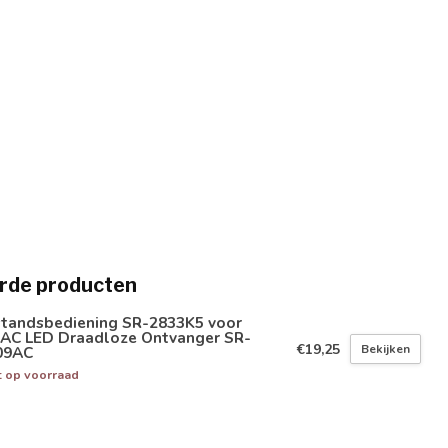
rde producten
standsbediening SR-2833K5 voor
IAC LED Draadloze Ontvanger SR-
€19,25
Bekijken
09AC
t op voorraad