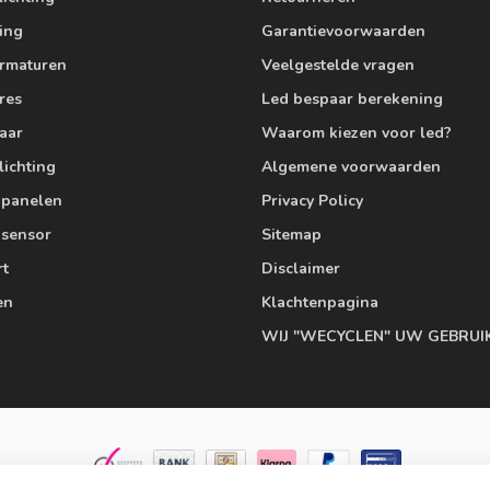
ting
Garantievoorwaarden
armaturen
Veelgestelde vragen
res
Led bespaar berekening
aar
Waarom kiezen voor led?
lichting
Algemene voorwaarden
edpanelen
Privacy Policy
 sensor
Sitemap
rt
Disclaimer
en
Klachtenpagina
WIJ "WECYCLEN" UW GEBRUI