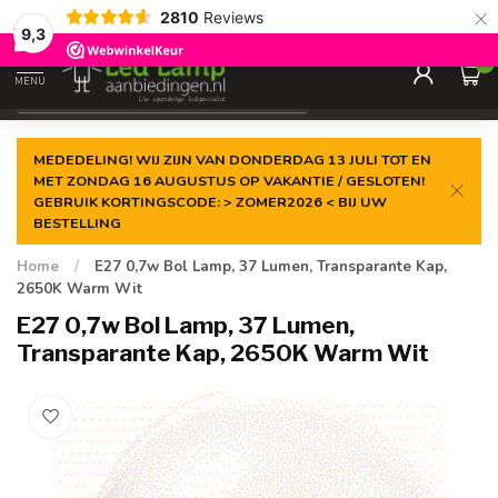
×
2810
Reviews
Gegarandeerde de
laagste prijs
9,3
0
MENU
€
Incl. 21% btw
MEDEDELING! WIJ ZIJN VAN DONDERDAG 13 JULI TOT EN
MET ZONDAG 16 AUGUSTUS OP VAKANTIE / GESLOTEN!
GEBRUIK KORTINGSCODE: > ZOMER2026 < BIJ UW
BESTELLING
Home
/
E27 0,7w Bol Lamp, 37 Lumen, Transparante Kap,
2650K Warm Wit
E27 0,7w Bol Lamp, 37 Lumen,
Transparante Kap, 2650K Warm Wit