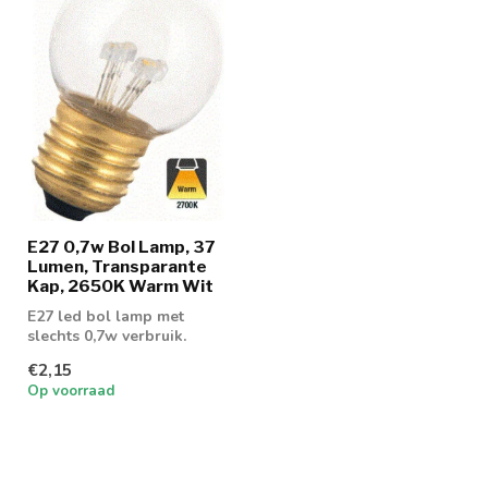
E27 0,7w Bol Lamp, 37
Lumen, Transparante
Kap, 2650K Warm Wit
E27 led bol lamp met
slechts 0,7w verbruik.
Geschikt voor gebruik als
€2,15
sfeerlamp ...
Op voorraad