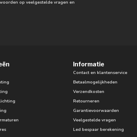
ntwoorden op veelgestelde vragen en
eën
Informatie
Contact en klantenservice
hting
Betaalmogelijkheden
ting
Verzendkosten
lichting
Retourneren
ting
Garantievoorwaarden
armaturen
Veelgestelde vragen
res
Led bespaar berekening