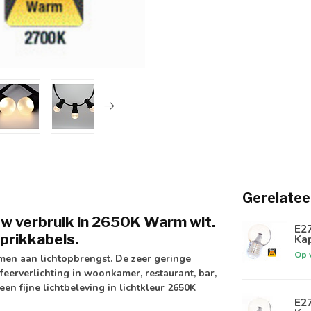
Gerelatee
1w verbruik in 2650K Warm wit.
E2
 prikkabels.
Ka
Op 
men aan lichtopbrengst. De zeer geringe
feerverlichting in woonkamer, restaurant, bar,
een fijne lichtbeleving in lichtkleur 2650K
E2