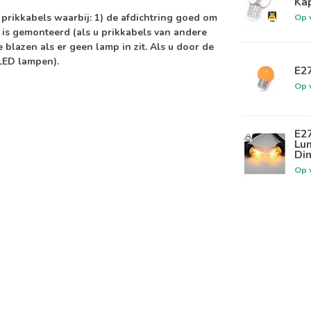
Ka
 prikkabels waarbij: 1) de afdichtring goed om
Op 
el is gemonteerd (als u prikkabels van andere
e blazen als er geen lamp in zit. Als u door de
 LED lampen).
E2
Op 
E2
Lu
Di
Op 