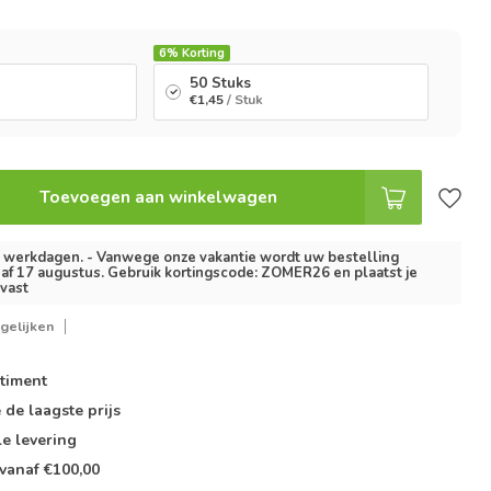
6%
Korting
50 Stuks
€1,45
/ Stuk
Toevoegen aan winkelwagen
2 werkdagen. - Vanwege onze vakantie wordt uw bestelling
af 17 augustus. Gebruik kortingscode: ZOMER26 en plaatst je
lvast
gelijken
timent
e de
laagste prijs
le
levering
vanaf €100,00