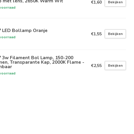
p met lens, 2650K Warm Wit
€1,60
Bekijken
voorraad
7 LED Bollamp Oranje
€1,55
Bekijken
voorraad
7 3w Filament Bol Lamp, 150-200
men, Transparante Kap, 2000K Flame -
€2,55
Bekijken
mbaar
voorraad