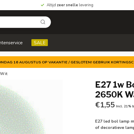
Altijd
zeer snelle
levering
ntenservice
SALE
ZONDAG 16 AUGUSTUS OP VAKANTIE / GESLOTEN! GEBRUIK KORTINGSC
 Wit
E27 1w B
2650K W
€1,55
Incl. 21% 
E27 led bol lamp m
of decoratieve la