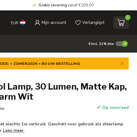
Gratis levering
vanaf €100,00
0
Mijn account
Verlanglijst
EUR
€
Incl. 21% btw
ODE: > ZOMER2026 < BIJ UW BESTELLING
ol Lamp, 30 Lumen, Matte Kap,
arm Wit
Op voorraad
btw
et slechts 1w verbruik. Geschikt voor gebruik als sfeerlamp
mp
Lees meer
.