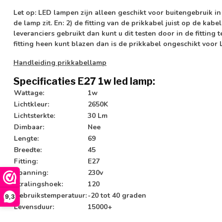
Let op:
LED lampen zijn alleen geschikt voor buitengebruik in
de lamp zit. En: 2) de fitting van de prikkabel juist op de kab
leveranciers gebruikt dan kunt u dit testen door in de fitting t
fitting heen kunt blazen dan is de prikkabel ongeschikt voor
Handleiding prikkabellamp
Specificaties E27 1w led lamp:
Wattage:
1w
Lichtkleur:
2650K
Lichtsterkte:
30 Lm
Dimbaar:
Nee
Lengte:
69
Breedte:
45
Fitting:
E27
Spanning:
230v
Stralingshoek:
120
Gebruikstemperatuur:
-20 tot 40 graden
9,3
Levensduur:
15000+