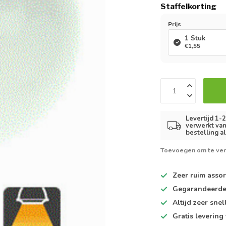
Staffelkorting
Prijs
1 Stuk
€1,55
Levertijd 1-
verwerkt van
bestelling a
Toevoegen om te ver
Zeer ruim
assor
Gegarandeerd
Altijd
zeer snel
Gratis levering