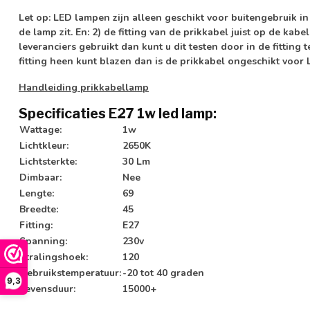
Let op:
LED lampen zijn alleen geschikt voor buitengebruik in
de lamp zit. En: 2) de fitting van de prikkabel juist op de kab
leveranciers gebruikt dan kunt u dit testen door in de fitting t
fitting heen kunt blazen dan is de prikkabel ongeschikt voor
Handleiding prikkabellamp
Specificaties E27 1w led lamp:
Wattage:
1w
Lichtkleur:
2650K
Lichtsterkte:
30 Lm
Dimbaar:
Nee
Lengte:
69
Breedte:
45
Fitting:
E27
Spanning:
230v
Stralingshoek:
120
Gebruikstemperatuur:
-20 tot 40 graden
9,3
Levensduur:
15000+