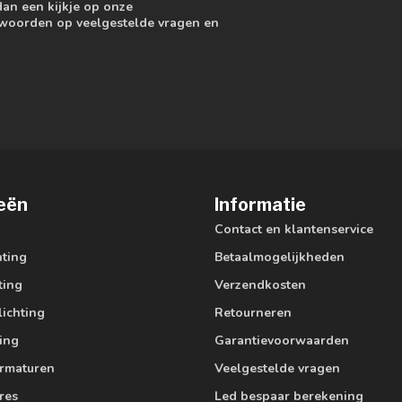
dan een kijkje op onze
ntwoorden op veelgestelde vragen en
eën
Informatie
Contact en klantenservice
hting
Betaalmogelijkheden
ting
Verzendkosten
lichting
Retourneren
ting
Garantievoorwaarden
armaturen
Veelgestelde vragen
res
Led bespaar berekening