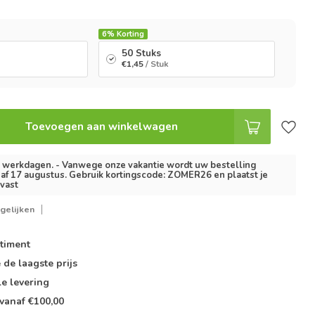
6%
Korting
50 Stuks
€1,45
/ Stuk
Toevoegen aan winkelwagen
2 werkdagen. - Vanwege onze vakantie wordt uw bestelling
af 17 augustus. Gebruik kortingscode: ZOMER26 en plaatst je
lvast
gelijken
timent
e de
laagste prijs
le
levering
vanaf €100,00