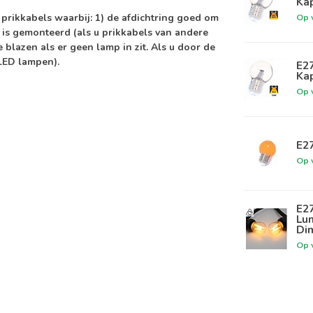
Ka
 prikkabels waarbij: 1) de afdichtring goed om
Op 
el is gemonteerd (als u prikkabels van andere
e blazen als er geen lamp in zit. Als u door de
 LED lampen).
E2
Ka
Op 
E2
Op 
E2
Lu
Di
Op 