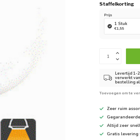
Staffelkorting
Prijs
1 Stuk
€1,55
Levertijd 1-
verwerkt van
bestelling a
Toevoegen om te ver
Zeer ruim
assor
Gegarandeerd
Altijd
zeer snel
Gratis levering