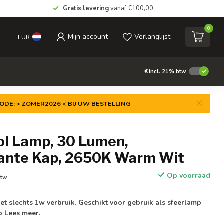
Gratis levering
vanaf €100,00
0
Mijn account
Verlanglijst
EUR
€
Incl. 21% btw
ODE: > ZOMER2026 < BIJ UW BESTELLING
ol Lamp, 30 Lumen,
ante Kap, 2650K Warm Wit
Op voorraad
btw
et slechts 1w verbruik. Geschikt voor gebruik als sfeerlamp
mp
Lees meer
.