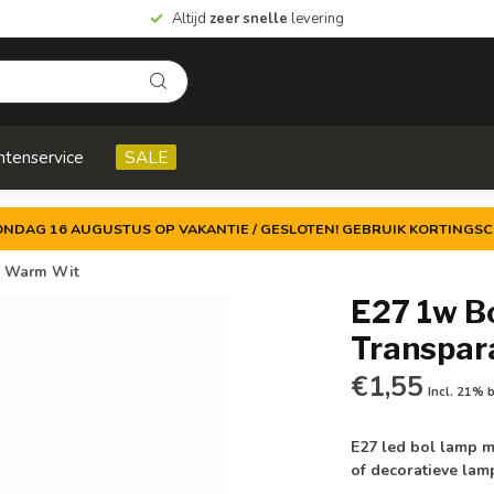
Altijd
zeer snelle
levering
ntenservice
SALE
ZONDAG 16 AUGUSTUS OP VAKANTIE / GESLOTEN! GEBRUIK KORTINGSC
0K Warm Wit
E27 1w B
Transpar
€1,55
Incl. 21% 
E27 led bol lamp m
of decoratieve la