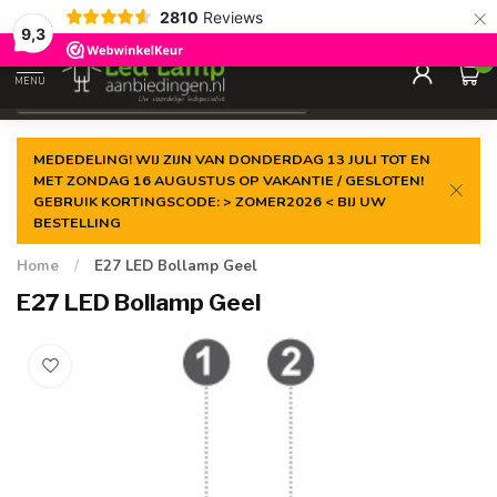
×
2810
Reviews
Gegarandeerde de
laagste prijs
9,3
0
MENU
€
Incl. 21% btw
MEDEDELING! WIJ ZIJN VAN DONDERDAG 13 JULI TOT EN
MET ZONDAG 16 AUGUSTUS OP VAKANTIE / GESLOTEN!
GEBRUIK KORTINGSCODE: > ZOMER2026 < BIJ UW
BESTELLING
Home
/
E27 LED Bollamp Geel
E27 LED Bollamp Geel