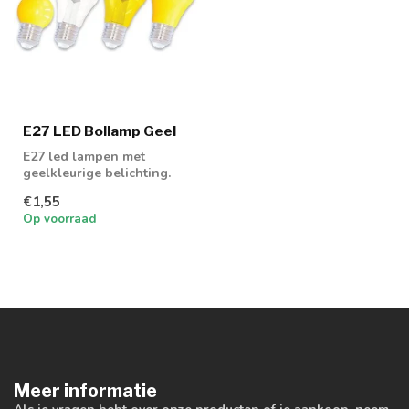
E27 LED Bollamp Geel
E27 led lampen met
geelkleurige belichting.
Leverbaar in verschillende
€1,55
maten en ...
Op voorraad
Meer informatie