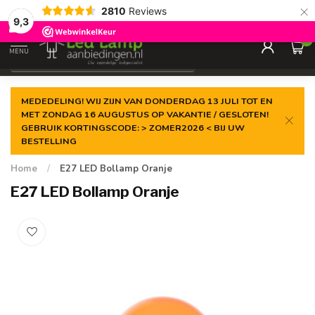
×
2810
Reviews
Gegarandeerde de
laagste prijs
9,3
0
MENU
€
Incl. 21% btw
MEDEDELING! WIJ ZIJN VAN DONDERDAG 13 JULI TOT EN
MET ZONDAG 16 AUGUSTUS OP VAKANTIE / GESLOTEN!
GEBRUIK KORTINGSCODE: > ZOMER2026 < BIJ UW
BESTELLING
Home
/
E27 LED Bollamp Oranje
E27 LED Bollamp Oranje