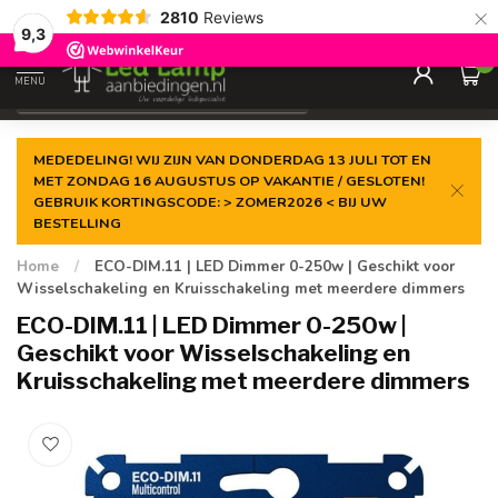
×
2810
Reviews
Gegarandeerde de
laagste prijs
9,3
0
MENU
€
Incl. 21% btw
MEDEDELING! WIJ ZIJN VAN DONDERDAG 13 JULI TOT EN
MET ZONDAG 16 AUGUSTUS OP VAKANTIE / GESLOTEN!
GEBRUIK KORTINGSCODE: > ZOMER2026 < BIJ UW
BESTELLING
Home
/
ECO-DIM.11 | LED Dimmer 0-250w | Geschikt voor
Wisselschakeling en Kruisschakeling met meerdere dimmers
ECO-DIM.11 | LED Dimmer 0-250w |
Geschikt voor Wisselschakeling en
Kruisschakeling met meerdere dimmers