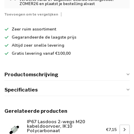
verwerkt vanaf 17 augustus. Gebruik kortingscode:
ZOMER26 en plaatst je bestelling alvast
Toevoegen om te vergelijken
Zeer ruim
assortiment
Gegarandeerde de
laagste prijs
Altijd
zeer snelle
levering
Gratis levering
vanaf €100,00
Productomschrijving
Specificaties
Gerelateerde producten
IP67 Lasdoos 2-wegs M20
kabeldoorvoer, IK10
€7,15
Polycarbonaat