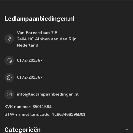
Ledlampaanbiedingen.nl
Van Foreestlaan 7 E
2404 HC Alphen aan den Rijn
Nederland
0172-201367
0172-201367
info@ledlampaanbiedingen.nl
KVK nummer:
85011584
BTW-nr met landcode:
NL863468196B01
Categorieën