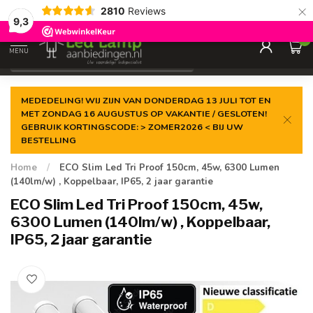
×
Gegarandeerde de
laagste prijs
2810
Reviews
9,3
0
MENU
€
Incl. 21% btw
MEDEDELING! WIJ ZIJN VAN DONDERDAG 13 JULI TOT EN
MET ZONDAG 16 AUGUSTUS OP VAKANTIE / GESLOTEN!
GEBRUIK KORTINGSCODE: > ZOMER2026 < BIJ UW
BESTELLING
Home
/
ECO Slim Led Tri Proof 150cm, 45w, 6300 Lumen
(140lm/w) , Koppelbaar, IP65, 2 jaar garantie
ECO Slim Led Tri Proof 150cm, 45w,
6300 Lumen (140lm/w) , Koppelbaar,
IP65, 2 jaar garantie