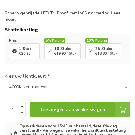
Scherp geprijsde LED Tri Proof met ip65 normering
Lees
meer
.
Staffelkorting
Prijs
5%
Korting
10%
Korting
1 Stuk
10 Stuks
25 Stuks
€20,95
€19,90
/ Stuk
€18,86
/ Stuk
Kies uw lichtkleur:
*
Toevoegen aan winkelwagen
Op werkdagen voor 15:45 uur besteld, dezelfde dag
verstuurd! - Vanwege onze vakantie wordt uw bestelling