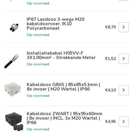
Op voorraad
IP67 Lasdoos 3-wegs M20
kabeldoorvoer, IK10
€8,70
Polycarbonaat
Op voorraad
Installatiekabel H05VV-F
3X1.00mm² - Strekkende Meter
€1,52
Op voorraad
Kabeldoos GRIJS | 85x85x51mm |
8x invoer | M20 Wartel | IP66
€4,10
Op voorraad
Kabeldoos ZWART | 95x95x60mm
| 8x invoer | INCL. 3x M20 Wartel |
€4,95
IP66
Op voorraad