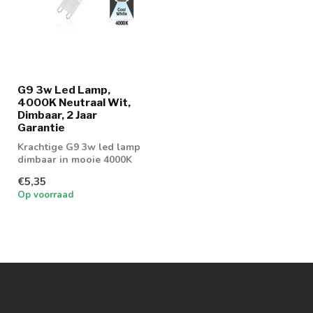
G9 3w Led Lamp,
4000K Neutraal Wit,
Dimbaar, 2 Jaar
Garantie
Krachtige G9 3w led lamp
dimbaar in mooie 4000K
lichtkleur. Nu met maar
€5,35
liefst 2...
Op voorraad