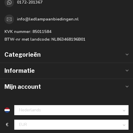
0172-201367
info@ledlampaanbiedingen.nl
KVK nummer:
85011584
BTW-nr met landcode:
NL863468196B01
Categorieën
Informatie
Mijn account
€