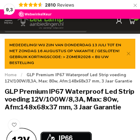
×
2810
Reviews
Gegarandeerde de
laagste prijs
9,3
0
MENU
€
Incl. 21% btw
MEDEDELING! WIJ ZIJN VAN DONDERDAG 13 JULI TOT EN
MET ZONDAG 16 AUGUSTUS OP VAKANTIE / GESLOTEN!
GEBRUIK KORTINGSCODE: > ZOMER2026 < BIJ UW
BESTELLING
Home
/
GLP Premium IP67 Waterproof Led Strip voeding
12V/100W/8,3A, Max: 80w, Afm:148x68x37 mm, 3 Jaar Garantie
GLP Premium IP67 Waterproof Led Strip
voeding 12V/100W/8,3A, Max: 80w,
Afm:148x68x37 mm, 3 Jaar Garantie