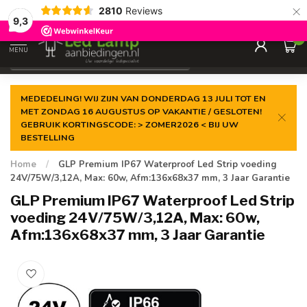
×
2810
Reviews
Gegarandeerde de
laagste prijs
9,3
0
MENU
€
Incl. 21% btw
MEDEDELING! WIJ ZIJN VAN DONDERDAG 13 JULI TOT EN
MET ZONDAG 16 AUGUSTUS OP VAKANTIE / GESLOTEN!
GEBRUIK KORTINGSCODE: > ZOMER2026 < BIJ UW
BESTELLING
Home
/
GLP Premium IP67 Waterproof Led Strip voeding
24V/75W/3,12A, Max: 60w, Afm:136x68x37 mm, 3 Jaar Garantie
GLP Premium IP67 Waterproof Led Strip
voeding 24V/75W/3,12A, Max: 60w,
Afm:136x68x37 mm, 3 Jaar Garantie