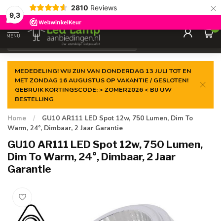
×
2810
Reviews
Gegarandeerde de
laagste prijs
9,3
0
MENU
€
Incl. 21% btw
MEDEDELING! WIJ ZIJN VAN DONDERDAG 13 JULI TOT EN
MET ZONDAG 16 AUGUSTUS OP VAKANTIE / GESLOTEN!
GEBRUIK KORTINGSCODE: > ZOMER2026 < BIJ UW
BESTELLING
Home
/
GU10 AR111 LED Spot 12w, 750 Lumen, Dim To
Warm, 24°, Dimbaar, 2 Jaar Garantie
GU10 AR111 LED Spot 12w, 750 Lumen,
Dim To Warm, 24°, Dimbaar, 2 Jaar
Garantie