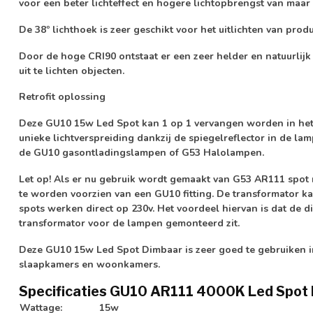
voor een beter lichteffect en hogere lichtopbrengst van maar 
De 38º lichthoek is zeer geschikt voor het uitlichten van prod
Door de hoge
CRI90
ontstaat er een zeer helder en natuurlij
uit te lichten objecten.
Retrofit oplossing
Deze GU10 15w Led Spot kan 1 op 1 vervangen worden in he
unieke lichtverspreiding dankzij de spiegelreflector in de lam
de GU10 gasontladingslampen of G53 Halolampen.
Let op!
Als er nu gebruik wordt gemaakt van G53 AR111 spot m
te worden voorzien van een GU10 fitting. De transformator k
spots werken direct op 230v. Het voordeel hiervan is dat de d
transformator voor de lampen gemonteerd zit.
Deze GU10 15w Led Spot Dimbaar is zeer goed te gebruiken in
slaapkamers en woonkamers.
Specificaties GU10 AR111 4000K Led Spot 
Wattage:
15w