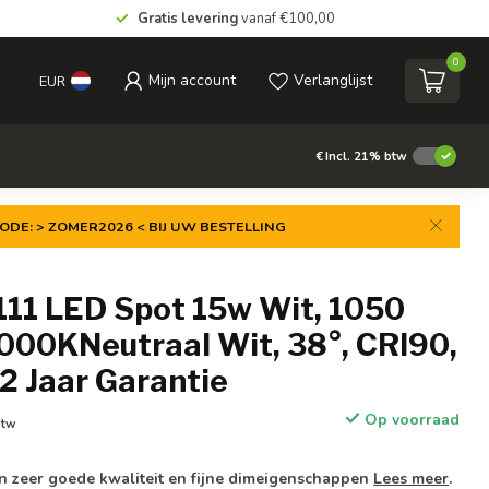
Gratis levering
vanaf €100,00
0
Mijn account
Verlanglijst
EUR
€
Incl. 21% btw
ODE: > ZOMER2026 < BIJ UW BESTELLING
11 LED Spot 15w Wit, 1050
000KNeutraal Wit, 38°, CRI90,
2 Jaar Garantie
Op voorraad
btw
n zeer goede kwaliteit en fijne dimeigenschappen
Lees meer
.