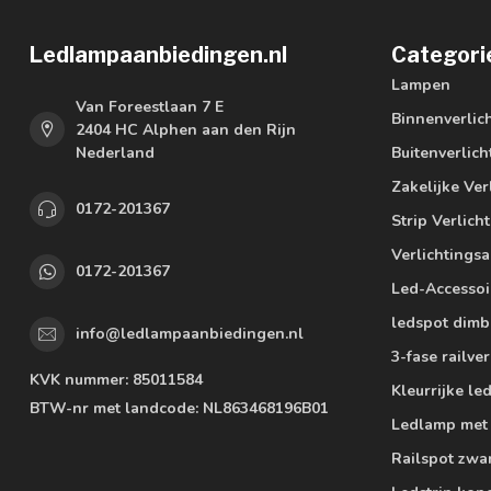
Ledlampaanbiedingen.nl
Categori
Lampen
Van Foreestlaan 7 E
Binnenverlic
2404 HC Alphen aan den Rijn
Nederland
Buitenverlich
Zakelijke Ver
0172-201367
Strip Verlich
Verlichtings
0172-201367
Led-Accessoi
ledspot dimb
info@ledlampaanbiedingen.nl
3-fase railver
KVK nummer:
85011584
Kleurrijke l
BTW-nr met landcode:
NL863468196B01
Ledlamp met
Railspot zwa