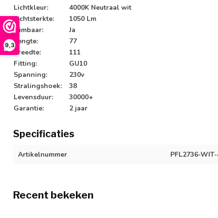
Lichtkleur:
4000K Neutraal wit
Lichtsterkte:
1050 Lm
Dimbaar:
Ja
Lengte:
77
9,3
Breedte:
111
Fitting:
GU10
Spanning:
230v
Stralingshoek:
38
Levensduur:
30000+
Garantie:
2 jaar
Specificaties
Artikelnummer
PFL2736-WIT-
Recent bekeken