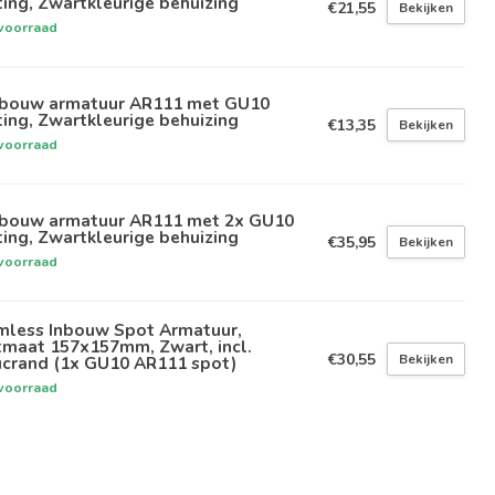
ting, Zwartkleurige behuizing
€21,55
Bekijken
voorraad
bouw armatuur AR111 met GU10
ting, Zwartkleurige behuizing
€13,35
Bekijken
voorraad
bouw armatuur AR111 met 2x GU10
ting, Zwartkleurige behuizing
€35,95
Bekijken
voorraad
imless Inbouw Spot Armatuur,
tmaat 157x157mm, Zwart, incl.
€30,55
Bekijken
ucrand (1x GU10 AR111 spot)
voorraad