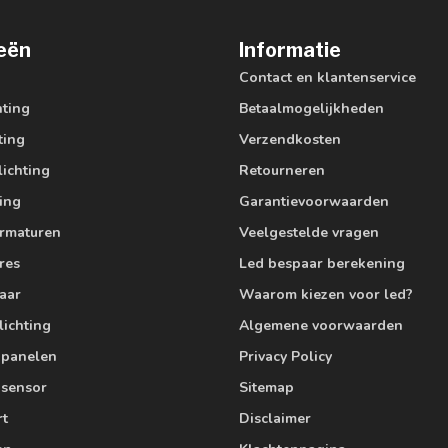
eën
Informatie
Contact en klantenservice
hting
Betaalmogelijkheden
ting
Verzendkosten
lichting
Retourneren
ting
Garantievoorwaarden
armaturen
Veelgestelde vragen
res
Led bespaar berekening
aar
Waarom kiezen voor led?
lichting
Algemene voorwaarden
edpanelen
Privacy Policy
 sensor
Sitemap
rt
Disclaimer