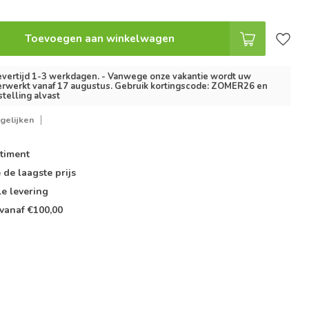
Toevoegen aan winkelwagen
vertijd 1-3 werkdagen. - Vanwege onze vakantie wordt uw
erwerkt vanaf 17 augustus. Gebruik kortingscode: ZOMER26 en
stelling alvast
gelijken
timent
e de
laagste prijs
le
levering
vanaf €100,00