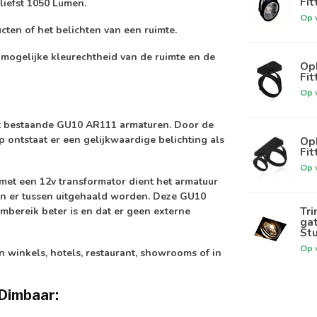
Fit
liefst
1050 Lumen.
Op 
ucten of het belichten van een ruimte.
k mogelijke kleurechtheid van de ruimte en de
Op
Fit
Op 
t bestaande GU10 AR111 armaturen. Door de
p ontstaat er een gelijkwaardige belichting als
Op
Fit
Op 
et een 12v transformator dient het armatuur
an er tussen uitgehaald worden. Deze GU10
Tr
imbereik beter is en dat er geen externe
ga
St
Op 
 winkels, hotels, restaurant, showrooms of in
Dimbaar: