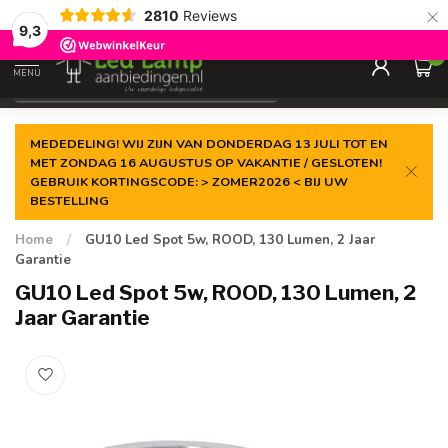
×
2810
Reviews
Gegarandeerde de
laagste prijs
9,3
0
MENU
€
Incl. 21% btw
MEDEDELING! WIJ ZIJN VAN DONDERDAG 13 JULI TOT EN
MET ZONDAG 16 AUGUSTUS OP VAKANTIE / GESLOTEN!
GEBRUIK KORTINGSCODE: > ZOMER2026 < BIJ UW
BESTELLING
Home
/
GU10 Led Spot 5w, ROOD, 130 Lumen, 2 Jaar
Garantie
GU10 Led Spot 5w, ROOD, 130 Lumen, 2
Jaar Garantie