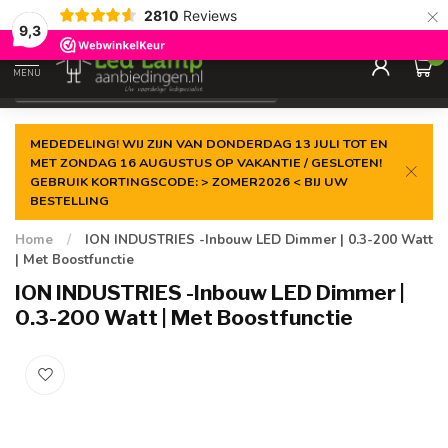
×
2810
Reviews
Gegarandeerde de
laagste prijs
9,3
0
MENU
€
Incl. 21% btw
MEDEDELING! WIJ ZIJN VAN DONDERDAG 13 JULI TOT EN
MET ZONDAG 16 AUGUSTUS OP VAKANTIE / GESLOTEN!
GEBRUIK KORTINGSCODE: > ZOMER2026 < BIJ UW
BESTELLING
Home
/
ION INDUSTRIES -Inbouw LED Dimmer | 0.3-200 Watt
| Met Boostfunctie
ION INDUSTRIES -Inbouw LED Dimmer |
0.3-200 Watt | Met Boostfunctie