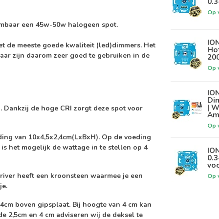
0.
Op 
mbaar een 45w-50w halogeen spot.
ION
 de meeste goede kwaliteit (led)dimmers. Het
Hot
ar zijn daarom zeer goed te gebruiken in de
20
Op 
IO
Di
| W
. Dankzij de hoge CRI zorgt deze spot voor
Am
Op 
ing van 10x4,5x2,4cm(LxBxH). Op de voeding
is het mogelijk de wattage in te stellen op 4
IO
0.3
voo
 Driver heeft een kroonsteen waarmee je een
Op 
je.
4cm boven gipsplaat. Bij hoogte van 4 cm kan
 de 2,5cm en 4 cm adviseren wij de deksel te