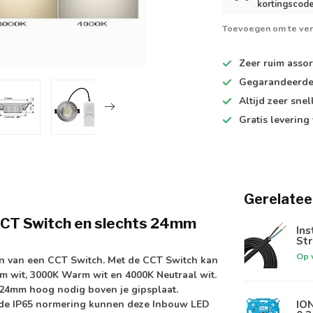
kortingscode
Toevoegen om te ver
Zeer ruim
assor
Gegarandeerd
Altijd
zeer snel
Gratis levering
Gerelatee
CCT Switch en slechts 24mm
In
St
Op 
en van een
CCT Switch
. Met de CCT Switch kan
rm wit, 3000K Warm wit en 4000K Neutraal wit.
s 24mm hoog
nodig boven je gipsplaat.
IO
 de
IP65 normering
kunnen deze Inbouw LED