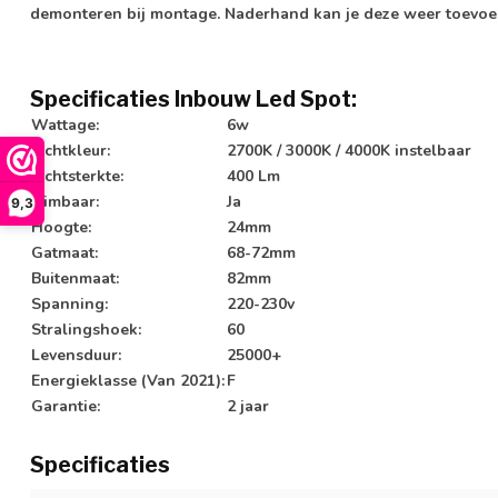
demonteren bij montage. Naderhand kan je deze weer toevoe
Specificaties Inbouw Led Spot:
Wattage:
6w
Lichtkleur:
2700K / 3000K / 4000K instelbaar
Lichtsterkte:
400 Lm
Dimbaar:
Ja
9,3
Hoogte:
24mm
Gatmaat:
68-72mm
Buitenmaat:
82mm
Spanning:
220-230v
Stralingshoek:
60
Levensduur:
25000+
Energieklasse (Van 2021):
F
Garantie:
2 jaar
Specificaties