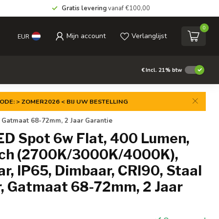
Gratis levering
vanaf €100,00
0
Mijn account
Verlanglijst
EUR
€
Incl. 21% btw
ODE: > ZOMER2026 < BIJ UW BESTELLING
, Gatmaat 68-72mm, 2 Jaar Garantie
ED Spot 6w Flat, 400 Lumen,
ch (2700K/3000K/4000K),
r, IP65, Dimbaar, CRI90, Staal
, Gatmaat 68-72mm, 2 Jaar