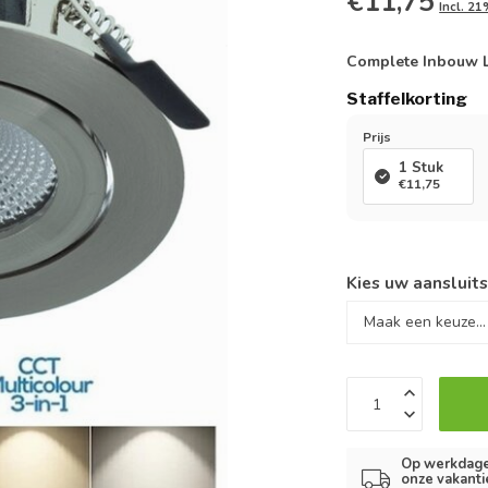
€11,75
Incl. 2
Complete Inbouw LE
Staffelkorting
Prijs
1 Stuk
€11,75
Kies uw aansluit
Op werkdagen
onze vakanti