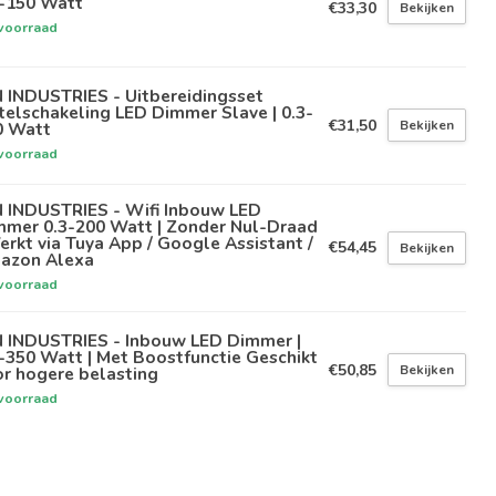
3-150 Watt
€33,30
Bekijken
voorraad
 INDUSTRIES - Uitbereidingsset
elschakeling LED Dimmer Slave | 0.3-
€31,50
Bekijken
0 Watt
voorraad
N INDUSTRIES - Wifi Inbouw LED
mmer 0.3-200 Watt | Zonder Nul-Draad
erkt via Tuya App / Google Assistant /
€54,45
Bekijken
azon Alexa
voorraad
N INDUSTRIES - Inbouw LED Dimmer |
-350 Watt | Met Boostfunctie Geschikt
€50,85
Bekijken
r hogere belasting
voorraad