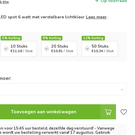
Op voorraad
1% btw
D spot 6 watt met verstelbare lichtkleur
Lees meer
.
5%
Korting
8%
Korting
12%
Korting
10 Stuks
20 Stuks
50 Stuks
€11,16
/ Stuk
€10,81
/ Stuk
€10,34
/ Stuk
snoer:
Toevoegen aan winkelwagen
 voor 15:45 uur besteld, dezelfde dag verstuurd! - Vanwege
e wordt uw bestelling verwerkt vanaf 17 augustus. Gebruik