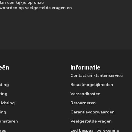
dan een kijkje op onze
ntwoorden op veelgestelde vragen en
eën
Informatie
Contact en klantenservice
hting
Betaalmogelijkheden
ting
Verzendkosten
lichting
Retourneren
ting
Garantievoorwaarden
armaturen
Veelgestelde vragen
res
Led bespaar berekening