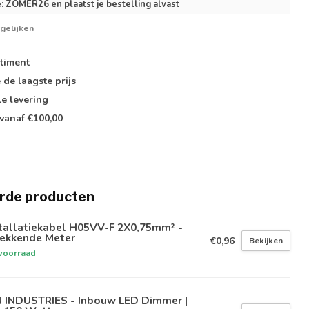
: ZOMER26 en plaatst je bestelling alvast
gelijken
timent
e de
laagste prijs
le
levering
vanaf €100,00
rde producten
stallatiekabel H05VV-F 2X0,75mm² -
rekkende Meter
€0,96
Bekijken
voorraad
N INDUSTRIES - Inbouw LED Dimmer |