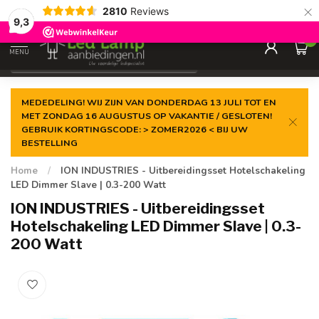
×
2810
Reviews
Gegarandeerde de
laagste prijs
9,3
0
MENU
€
Incl. 21% btw
MEDEDELING! WIJ ZIJN VAN DONDERDAG 13 JULI TOT EN
MET ZONDAG 16 AUGUSTUS OP VAKANTIE / GESLOTEN!
GEBRUIK KORTINGSCODE: > ZOMER2026 < BIJ UW
BESTELLING
Home
/
ION INDUSTRIES - Uitbereidingsset Hotelschakeling
LED Dimmer Slave | 0.3-200 Watt
ION INDUSTRIES - Uitbereidingsset
Hotelschakeling LED Dimmer Slave | 0.3-
200 Watt