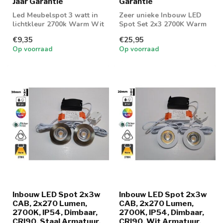
Jaar Garantie
Garantie
Led Meubelspot 3 watt in
Zeer unieke Inbouw LED
lichtkleur 2700k Warm Wit
Spot Set 2x3 2700K Warm
wit. Dimbaar geschikt voor
€9,35
€25,95
badkam...
Op voorraad
Op voorraad
Inbouw LED Spot 2x3w
Inbouw LED Spot 2x3w
CAB, 2x270 Lumen,
CAB, 2x270 Lumen,
2700K, IP54, Dimbaar,
2700K, IP54, Dimbaar,
CRI90, Staal Armatuur,
CRI90, Wit Armatuur,