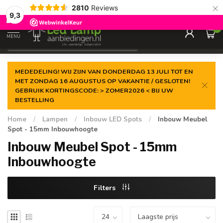
×
2810
Reviews
Gegarandeerde de
laagste prijs
9,3
0
MENU
€
Incl. 21% btw
MEDEDELING! WIJ ZIJN VAN DONDERDAG 13 JULI TOT EN
MET ZONDAG 16 AUGUSTUS OP VAKANTIE / GESLOTEN!
GEBRUIK KORTINGSCODE: > ZOMER2026 < BIJ UW
BESTELLING
Home
/
Lampen
/
Inbouw LED Spots
/
Inbouw Meubel
Spot - 15mm Inbouwhoogte
Inbouw Meubel Spot - 15mm
Inbouwhoogte
Filters