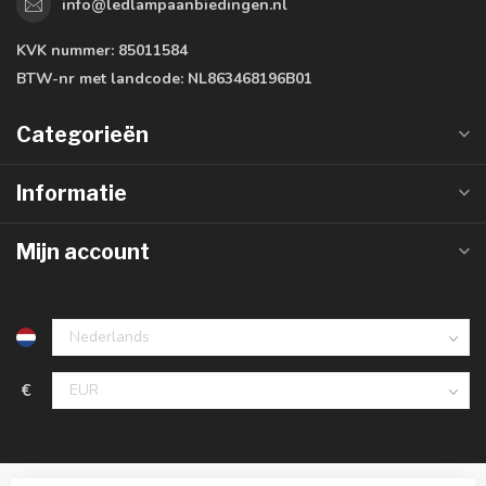
info@ledlampaanbiedingen.nl
KVK nummer:
85011584
BTW-nr met landcode:
NL863468196B01
Categorieën
Informatie
Mijn account
€