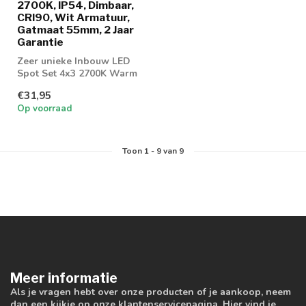
2700K, IP54, Dimbaar,
CRI90, Wit Armatuur,
Gatmaat 55mm, 2 Jaar
Garantie
Zeer unieke Inbouw LED
Spot Set 4x3 2700K Warm
wit. Dimbaar geschikt voor
€31,95
badkam...
Op voorraad
Toon
1
-
9
van 9
Meer informatie
Als je vragen hebt over onze producten of je aankoop, neem
dan een kijkje op onze klantenservicepagina. Hier vind je