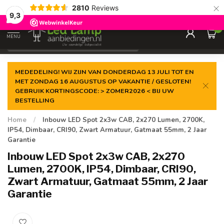
×
2810
Reviews
Gegarandeerde de
laagste prijs
9,3
0
MENU
€
Incl. 21% btw
MEDEDELING! WIJ ZIJN VAN DONDERDAG 13 JULI TOT EN
MET ZONDAG 16 AUGUSTUS OP VAKANTIE / GESLOTEN!
GEBRUIK KORTINGSCODE: > ZOMER2026 < BIJ UW
BESTELLING
Home
/
Inbouw LED Spot 2x3w CAB, 2x270 Lumen, 2700K,
IP54, Dimbaar, CRI90, Zwart Armatuur, Gatmaat 55mm, 2 Jaar
Garantie
Inbouw LED Spot 2x3w CAB, 2x270
Lumen, 2700K, IP54, Dimbaar, CRI90,
Zwart Armatuur, Gatmaat 55mm, 2 Jaar
Garantie