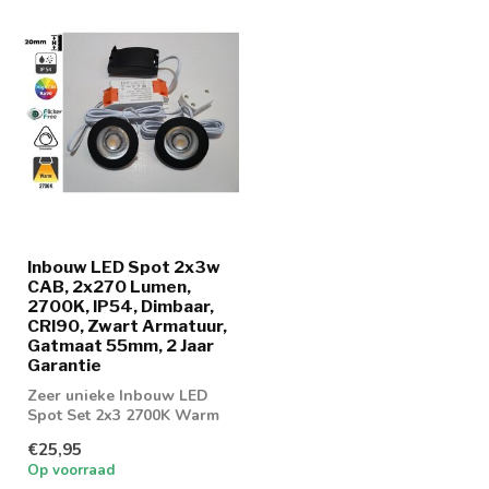
Inbouw LED Spot 2x3w
CAB, 2x270 Lumen,
2700K, IP54, Dimbaar,
CRI90, Zwart Armatuur,
Gatmaat 55mm, 2 Jaar
Garantie
Zeer unieke Inbouw LED
Spot Set 2x3 2700K Warm
wit. Dimbaar geschikt voor
€25,95
badkam...
Op voorraad