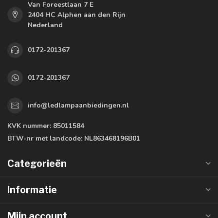
Van Foreestlaan 7 E
2404 HC Alphen aan den Rijn
Nederland
0172-201367
0172-201367
info@ledlampaanbiedingen.nl
KVK nummer:
85011584
BTW-nr met landcode:
NL863468196B01
Categorieën
Informatie
Mijn account